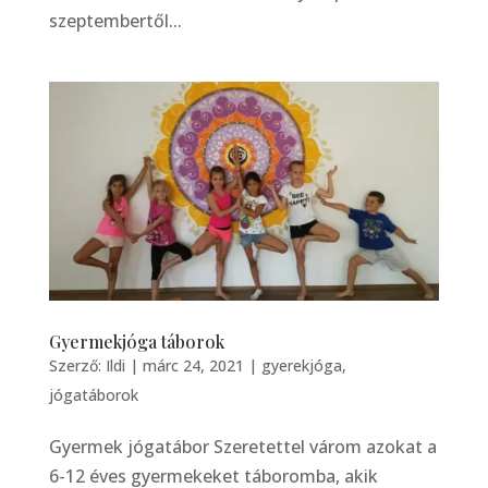
szeptembertől...
Gyermekjóga táborok
Szerző:
Ildi
|
márc 24, 2021
|
gyerekjóga
,
jógatáborok
Gyermek jógatábor Szeretettel várom azokat a
6-12 éves gyermekeket táboromba, akik