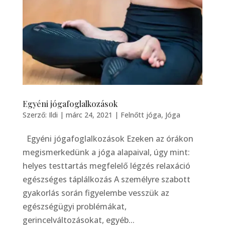
Egyéni jógafoglalkozások
Szerző:
Ildi
|
márc 24, 2021
|
Felnőtt jóga
,
Jóga
Egyéni jógafoglalkozások Ezeken az órákon
megismerkedünk a jóga alapaival, úgy mint:
helyes testtartás megfelelő légzés relaxáció
egészséges táplálkozás A személyre szabott
gyakorlás során figyelembe vesszük az
egészségügyi problémákat,
gerincelváltozásokat, egyéb...