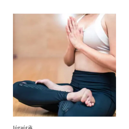
Jógaórák