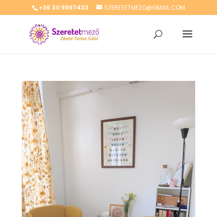
+36 30 9997433
SZERETETMEZO@GMAIL.COM