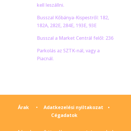
kell leszállni.
Busszal Kőbánya-Kispestről: 182,
182A, 282E, 284E, 193E, 93E
Busszal a Market Centrál felől: 236
Parkolás az SZTK-nál, vagy a
Piacnál.
Árak
•
Adatkezelési nyiltakozat
•
Cégadatok