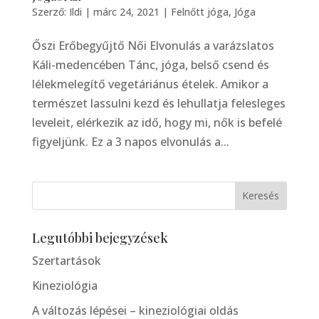
Szerző:
Ildi
|
márc 24, 2021
|
Felnőtt jóga
,
Jóga
Őszi Erőbegyűjtő Női Elvonulás a varázslatos
Káli-medencében Tánc, jóga, belső csend és
lélekmelegítő vegetáriánus ételek. Amikor a
természet lassulni kezd és lehullatja felesleges
leveleit, elérkezik az idő, hogy mi, nők is befelé
figyeljünk. Ez a 3 napos elvonulás a...
Legutóbbi bejegyzések
Szertartások
Kineziológia
A változás lépései – kineziológiai oldás