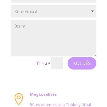
KÜLDÉS
=
11 + 2
Megközelítés

50-es villamossal: a Thököly útnál