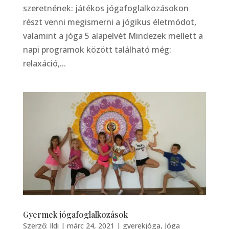
szeretnének: játékos jógafoglalkozásokon
részt venni megismerni a jógikus életmódot,
valamint a jóga 5 alapelvét Mindezek mellett a
napi programok között található még:
relaxáció,...
Gyermek jógafoglalkozások
Szerző:
Ildi
|
márc 24, 2021
|
gyerekjóga
,
Jóga