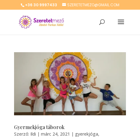
+36 30 9997433
SZERETETMEZO@GMAIL.COM
Gyermekjóga táborok
Szerző:
Ildi
|
márc 24, 2021
|
gyerekjóga
,