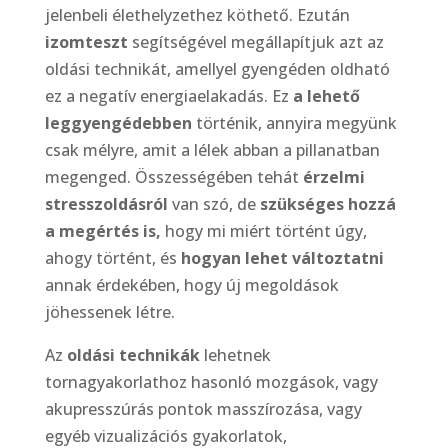
jelenbeli élethelyzethez köthető. Ezután
izomteszt
segítségével megállapítjuk azt az
oldási technikát, amellyel gyengéden oldható
ez a negatív energiaelakadás. Ez
a lehető
leggyengédebben
történik, annyira megyünk
csak mélyre, amit a lélek abban a pillanatban
megenged. Összességében tehát
érzelmi
stresszoldásról
van szó, de
szükséges hozzá
a megértés is,
hogy mi miért történt úgy,
ahogy történt, és
hogyan lehet változtatni
annak érdekében, hogy új megoldások
jöhessenek létre.
Az
oldási technikák
lehetnek
tornagyakorlathoz hasonló mozgások, vagy
akupresszúrás pontok masszírozása, vagy
egyéb vizualizációs gyakorlatok,