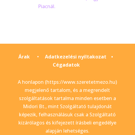
Piacnál.
Árak
•
Adatkezelési nyiltakozat
•
Cégadatok
A honlapon (https://www.szeretetmezo.hu)
megjelenő tartalom, és a megrendelt
szolgáltatások tartalma minden esetben a
Midori Bt., mint Szolgáltató tulajdonát
képezik, felhasználásuk csak a Szolgáltató
kizárólagos és kifejezett írásbeli engedélye
alapján lehetséges.