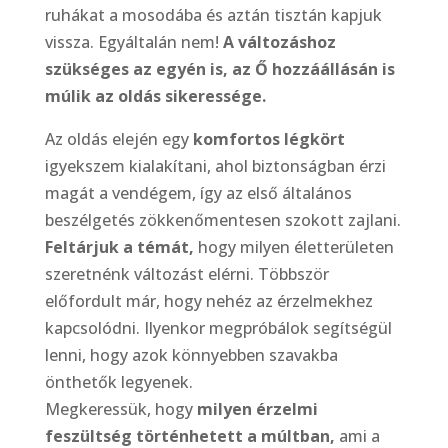
ruhákat a mosodába és aztán tisztán kapjuk
vissza. Egyáltalán nem!
A változáshoz
szükséges az egyén is, az Ő hozzáállásán is
múlik az oldás sikeressége.
Az oldás elején egy
komfortos légkört
igyekszem kialakítani, ahol biztonságban érzi
magát a vendégem, így az első általános
beszélgetés zökkenőmentesen szokott zajlani.
Feltárjuk a témát,
hogy milyen életterületen
szeretnénk változást elérni. Többször
előfordult már, hogy nehéz az érzelmekhez
kapcsolódni. Ilyenkor megpróbálok segítségül
lenni, hogy azok könnyebben szavakba
önthetők legyenek.
Megkeressük, hogy
milyen érzelmi
feszültség történhetett a múltban,
ami a