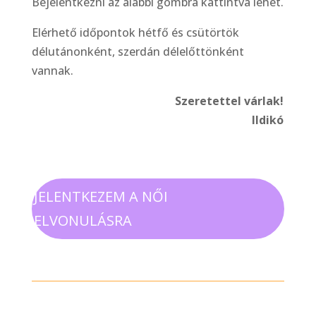
Bejelentkezni az alábbi gombra kattintva lehet.
Elérhető időpontok hétfő és csütörtök
délutánonként, szerdán délelőttönként
vannak.
Szeretettel várlak!
Ildikó
JELENTKEZEM A NŐI
ELVONULÁSRA