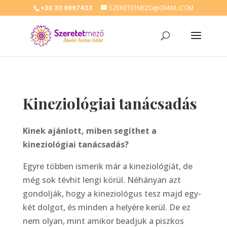
+36 30 9997433
SZERETETMEZO@GMAIL.COM
Kineziológiai tanácsadás
Kinek ajánlott, miben segíthet a
kineziológiai tanácsadás?
Egyre többen ismerik már a kineziológiát, de
még sok tévhit lengi körül. Néhányan azt
gondolják, hogy a kineziológus tesz majd egy-
két dolgot, és minden a helyére kerül. De ez
nem olyan, mint amikor beadjuk a piszkos