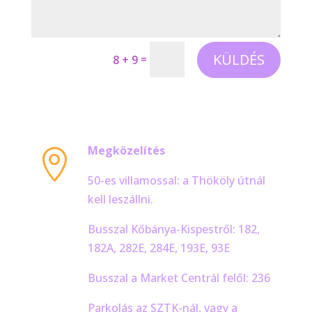
KÜLDÉS
=
8 + 9
Megközelítés

50-es villamossal: a Thököly útnál
kell leszállni.
Busszal Kőbánya-Kispestről: 182,
182A, 282E, 284E, 193E, 93E
Busszal a Market Centrál felől: 236
Parkolás az SZTK-nál, vagy a