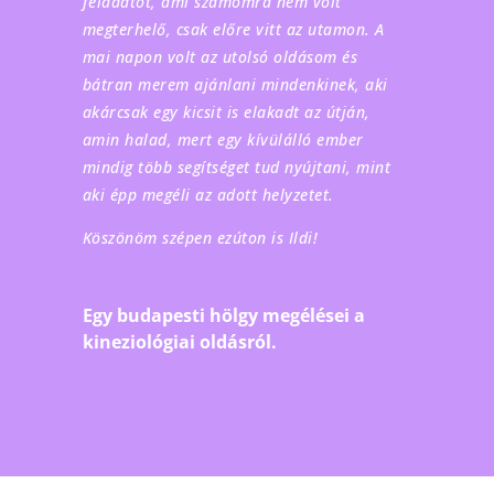
feladatot, ami számomra nem volt
megterhelő, csak előre vitt az utamon. A
mai napon volt az utolsó oldásom és
bátran merem ajánlani mindenkinek, aki
akárcsak egy kicsit is elakadt az útján,
amin halad, mert egy kívülálló ember
mindig több segítséget tud nyújtani, mint
aki épp megéli az adott helyzetet.
Köszönöm szépen ezúton is Ildi!
Egy budapesti hölgy megélései a
kineziológiai oldásról.