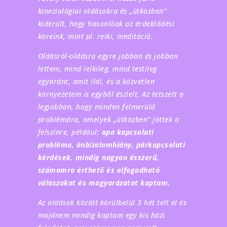
kineziológiai oldásokra és „útközben”
kiderült, hogy hasonlóak az érdeklődési
köreink, mint pl. reiki, meditáció.
Oldásról-oldásra egyre jobban és jobban
lettem, mind lelkileg, mind testileg
egyaránt, amit Ildi, és a közvetlen
környezetem is egyből észlelt. Az tetszett a
legjobban, hogy minden felmerülő
problémára, amelyek „útközben” jöttek a
felszínre, például:
apa kapcsolati
probléma, önbizalomhiány, párkapcsolati
kérdések, mindig nagyon ésszerű,
számomra érthető és elfogadható
válaszokat és magyarázatot kaptam.
Az oldások között körülbelül 3 hét telt el és
majdnem mindig kaptam egy kis házi