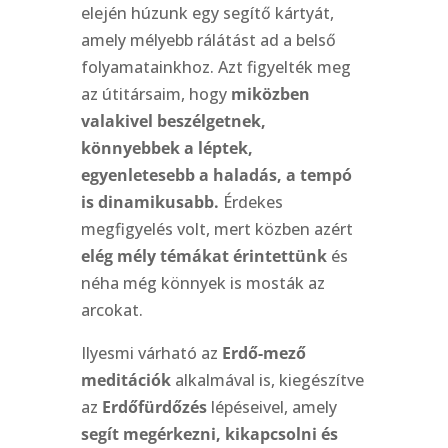
elején húzunk egy segítő kártyát,
amely mélyebb rálátást ad a belső
folyamatainkhoz. Azt figyelték meg
az útitársaim, hogy
miközben
valakivel beszélgetnek,
könnyebbek a léptek,
egyenletesebb a haladás, a tempó
is dinamikusabb.
Érdekes
megfigyelés volt, mert közben azért
elég mély témákat érintettünk
és
néha még könnyek is mosták az
arcokat.
Ilyesmi várható az
Erdő-mező
meditációk
alkalmával is, kiegészítve
az
Erdőfürdőzés
lépéseivel, amely
segít megérkezni, kikapcsolni és