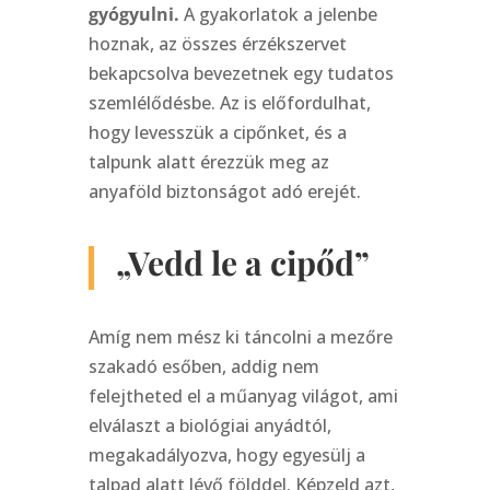
gyógyulni.
A gyakorlatok a jelenbe
hoznak, az összes érzékszervet
bekapcsolva bevezetnek egy tudatos
szemlélődésbe. Az is előfordulhat,
hogy levesszük a cipőnket, és a
talpunk alatt érezzük meg az
anyaföld biztonságot adó erejét.
„Vedd le a cipőd”
Amíg nem mész ki táncolni a mezőre
szakadó esőben, addig nem
felejtheted el a műanyag világot, ami
elválaszt a biológiai anyádtól,
megakadályozva, hogy egyesülj a
talpad alatt lévő földdel. Képzeld azt,