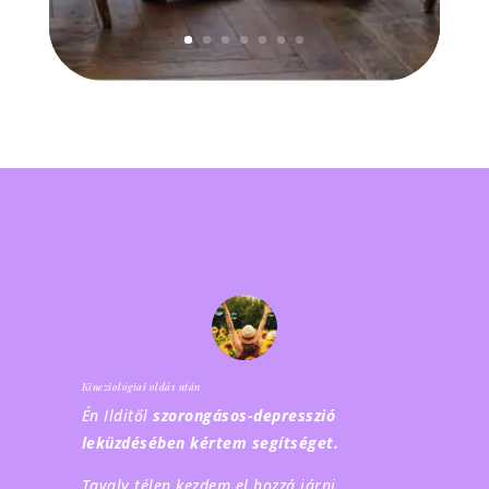
Kineziológiai oldás után
Én Ilditől
szorongásos-depresszió
leküzdésében kértem segítséget.
Tavaly télen kezdem el hozzá járni