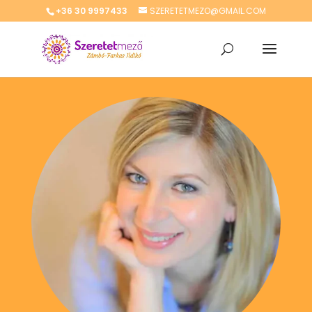
+36 30 9997433
SZERETETMEZO@GMAIL.COM