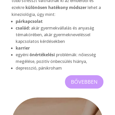
több stresszt válthatnak ki az emberből és
ezekre
különösen hatékony módszer
lehet a
kineziológia, úgy mint:
párkapcsolat
család:
akár gyermekvállalás és anyaság
témakörében, akár gyermekneveléssel
kapcsolatos kérdésekben
karrier
egyéni
önértékelési
problémák: nőiesség
megélése, pozitív önbecsülés hiánya,
depresszió, pánikroham
BŐVEBBEN