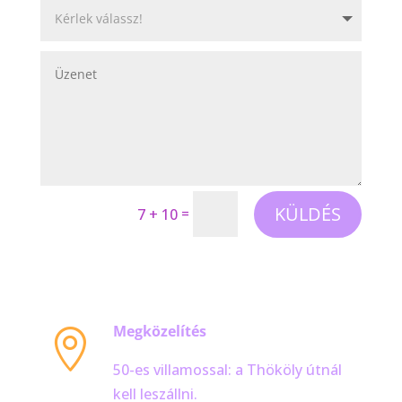
KÜLDÉS
=
7 + 10
Megközelítés

50-es villamossal: a Thököly útnál
kell leszállni.