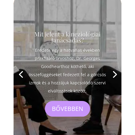
Mit jelent a kineziológiai
tanácsadás?
Eredete egy a hatvanas években
praktizáló orvoshoz, Dr. Georges
Goodhearthoz köthető, aki
összefüggéseket fedezett fel a görcsös
izmok és a hozzájuk kapcsolódó szervi
elváltozások között.
BŐVEBBEN