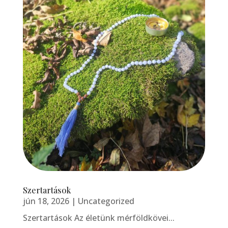
Szertartások
jún 18, 2026
|
Uncategorized
Szertartások Az életünk mérföldkövei...