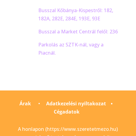
Busszal Kőbánya-Kispestről: 182,
182A, 282E, 284E, 193E, 93E
Busszal a Market Centrál felől: 236
Parkolás az SZTK-nál, vagy a
Piacnál.
Árak
•
Adatkezelési nyiltakozat
•
Cégadatok
A honlapon (https://www.szeretetmezo.hu)