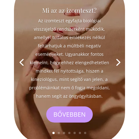
Mi az az izomteszt?
Az izomteszt egyfajta biológiai
visszajelző rendszerként működik,
amellyel tudatos emlékezés nélkül
feltárhatjuk a múltbéli negatív
eseményeket. Ugyanakkor fontos
kiemelni, hogy ehhez elengedhetetlen
mindkét fél nyitottsága, hiszen a
kineziológus, mint segítő van jelen, a
problémáinkat nem ő fogja megoldani,
hanem segít az öngyógyításban.
BŐVEBBEN