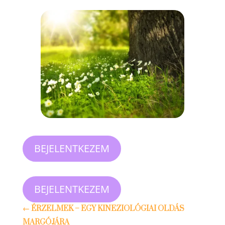
BEJELENTKEZEM
BEJELENTKEZEM
←
ÉRZELMEK – EGY KINEZIOLÓGIAI OLDÁS
MARGÓJÁRA