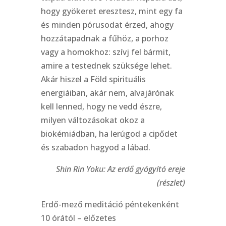
hogy gyökeret eresztesz, mint egy fa
és minden pórusodat érzed, ahogy
hozzátapadnak a fűhöz, a porhoz
vagy a homokhoz: szívj fel bármit,
amire a testednek szüksége lehet.
Akár hiszel a Föld spirituális
energiáiban, akár nem, alvajárónak
kell lenned, hogy ne vedd észre,
milyen változásokat okoz a
biokémiádban, ha lerúgod a cipődet
és szabadon hagyod a lábad.
Shin Rin Yoku: Az erdő gyógyító ereje
(részlet)
Erdő-mező meditáció péntekenként
10 órától – előzetes