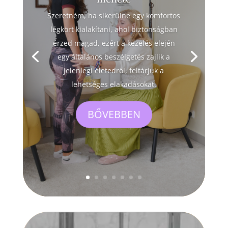
Szeretném, ha sikerülne egy komfortos
légkört kialakítani, ahol biztonságban
érzed magad, ezért a kezelés elején
egy általános beszélgetés zajlik a
jelenlegi életedről, feltárjuk a
lehetséges elakadásokat.
BŐVEBBEN