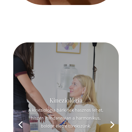
Kineziológia
A kineziológia bárkinek hasznos lehet,
hiszen mindannyian a harmonikus,
boldog életre törekszünk.