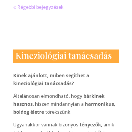
« Régebbi bejegyzések
Kineziológiai tanácsadás
Kinek ajánlott, miben segíthet a
kineziológiai tanácsadás?
Általánosan elmondható, hogy
bárkinek
hasznos
, hiszen mindannyian a
harmonikus,
boldog életre
törekszünk.
Ugyanakkor vannak bizonyos
tényezők
, amik