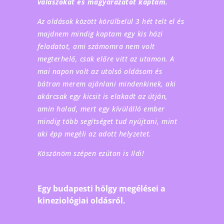
válaszokat és magyarázatot kaptam.
Az oldások között körülbelül 3 hét telt el és
majdnem mindig kaptam egy kis házi
feladatot, ami számomra nem volt
megterhelő, csak előre vitt az utamon. A
mai napon volt az utolsó oldásom és
bátran merem ajánlani mindenkinek, aki
akárcsak egy kicsit is elakadt az útján,
amin halad, mert egy kívülálló ember
mindig több segítséget tud nyújtani, mint
aki épp megéli az adott helyzetet.
Köszönöm szépen ezúton is Ildi!
Egy budapesti hölgy megélései a
kineziológiai oldásról.