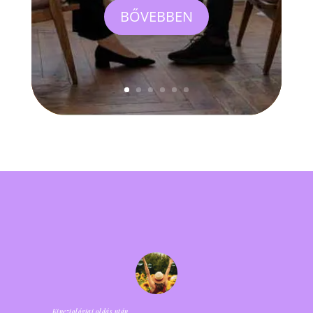
BŐVEBBEN
Kineziológiai oldás után