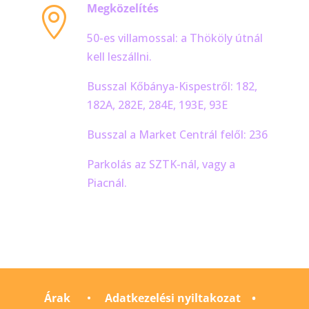
Megközelítés

50-es villamossal: a Thököly útnál
kell leszállni.
Busszal Kőbánya-Kispestről: 182,
182A, 282E, 284E, 193E, 93E
Busszal a Market Centrál felől: 236
Parkolás az SZTK-nál, vagy a
Piacnál.
Árak
•
Adatkezelési nyiltakozat
•