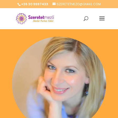
+36 30 9997433
SZERETETMEZO@GMAIL.COM