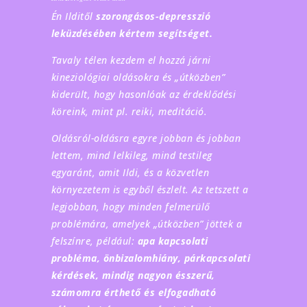
Én Ilditől
szorongásos-depresszió
leküzdésében kértem segítséget.
Tavaly télen kezdem el hozzá járni
kineziológiai oldásokra és „útközben”
kiderült, hogy hasonlóak az érdeklődési
köreink, mint pl. reiki, meditáció.
Oldásról-oldásra egyre jobban és jobban
lettem, mind lelkileg, mind testileg
egyaránt, amit Ildi, és a közvetlen
környezetem is egyből észlelt. Az tetszett a
legjobban, hogy minden felmerülő
problémára, amelyek „útközben” jöttek a
felszínre, például:
apa kapcsolati
probléma, önbizalomhiány, párkapcsolati
kérdések, mindig nagyon ésszerű,
számomra érthető és elfogadható