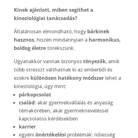
Kinek ajánlott, miben segíthet a
kineziológiai tanácsadás?
Általánosan elmondható, hogy
bárkinek
hasznos
, hiszen mindannyian a
harmonikus,
boldog életre
törekszünk.
Ugyanakkor vannak bizonyos
tényezők
, amik
több stresszt válthatnak ki az emberből és
ezekre
különösen hatékony módszer
lehet a
kineziológia, úgy mint:
párkapcsolat
család:
akár gyermekvállalás és anyaság
témakörében, akár gyermekneveléssel
kapcsolatos kérdésekben
karrier
egyéni
önértékelési
problémák: nőiesség