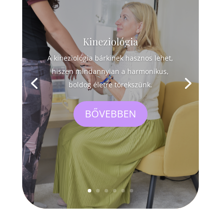
Kineziológia
A kineziológia bárkinek hasznos lehet,
hiszen mindannyian a harmonikus,
boldog életre törekszünk.
BŐVEBBEN