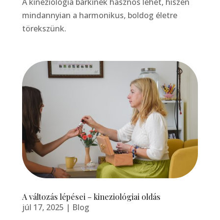
A kineziológia bárkinek hasznos lehet, hiszen
mindannyian a harmonikus, boldog életre
törekszünk.
A változás lépései – kineziológiai oldás
júl 17, 2025
|
Blog