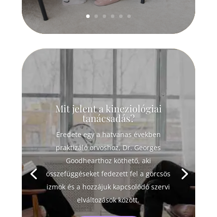
Mit jelent a kineziológiai
tanácsadás?
Eredete egy a hatvanas években
praktizáló orvoshoz, Dr. Georges
Goodhearthoz köthető, aki
összefüggéseket fedezett fel a görcsös
izmok és a hozzájuk kapcsolódó szervi
elváltozások között.