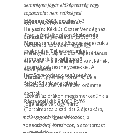
semmilyen jógás előképzettség vagy
tapasztalat nem szükséges!
Időpont:
2026. október 1-3.
Egyéni jógafoglalkozások
Helyszín:
Kékkút Oszter Vendégház,
Ezen a foglalkozáson
Sivánanda
Étkezés:
teljes ellátás (csütörtök
Mester
tanításait követve végezzük a
vacsorától szombat reggeliig)
gyakorlást. Teljes testünket
melengető, tápláló őszi vegetáriánus
átmozgatjuk a különböző
ételekkel. Ha ételallergiád van, kérlek,
ászanákkal, testhelyzetekkel. A
előre jelezd!
légzőgyakorlatok segítségével
Utazás:
Egyénileg történik, de a
feltöltődünk energiával.
telekocsik szervezésében örömmel
segítek.
Ezeken az órákon megismerkedünk a
Részvételi díj:
84.000 Ft/fő
jóga alapaival, úgy mint:
(Tartalmazza a szállást 2 éjszakára,
helyes testgyakorlás
az 5 vegetáriánus étkezést, a
megfelelő légzés
jógaórákat, körtáncot, a szertartást
relaxáció