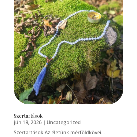
Szertartások
jún 18, 2026
|
Uncategorized
Szertartások Az életünk mérföldkövei...