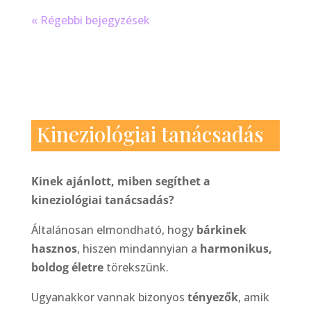
« Régebbi bejegyzések
Kineziológiai tanácsadás
Kinek ajánlott, miben segíthet a
kineziológiai tanácsadás?
Általánosan elmondható, hogy
bárkinek
hasznos
, hiszen mindannyian a
harmonikus,
boldog életre
törekszünk.
Ugyanakkor vannak bizonyos
tényezők
, amik