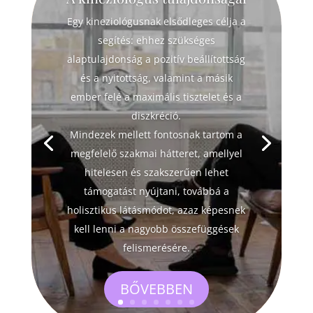
Egy kineziológusnak elsődleges célja a
segítés: ehhez szükséges
alaptulajdonság a pozitív beállítottság
és a nyitottság, valamint a másik
ember felé a maximális tisztelet és a
diszkréció.
Mindezek mellett fontosnak tartom a
megfelelő szakmai hátteret, amellyel
hitelesen és szakszerűen lehet
támogatást nyújtani, továbbá a
holisztikus látásmódot, azaz képesnek
kell lenni a nagyobb összefüggések
felismerésére.
BŐVEBBEN