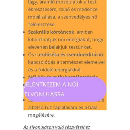
lágy, áramló mozdulatok a test
ébresztésére, csípő és medence
mobilizálása, a szenvedélyes nő
felélesztése.
Szakrális körtáncok
, amiben
kibonthatjuk női energiákat, hogy
elevenen belakjuk testünket.
Őszi
erdőséta és csendmeditáció
:
kapcsolódás a természet elemeivel
és a földelő energiákkal.
Női kör és mély beszélgetések
:
JELENTKEZEM A NŐI
biztonságos tér a megosztásra és
az őszi elengedés megélésére.
ELVONULÁSRA
Szakrális
évköri szertartás
: rituálé
a belső tűz táplálására és a hála
megélésére.
Az elvonuláson való részvételhez