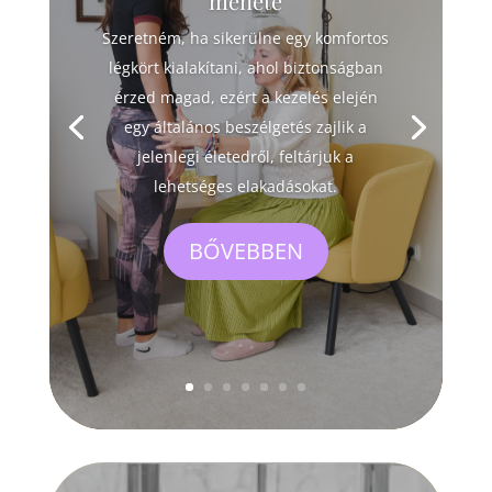
menete
Szeretném, ha sikerülne egy komfortos
légkört kialakítani, ahol biztonságban
érzed magad, ezért a kezelés elején
egy általános beszélgetés zajlik a
jelenlegi életedről, feltárjuk a
lehetséges elakadásokat.
BŐVEBBEN