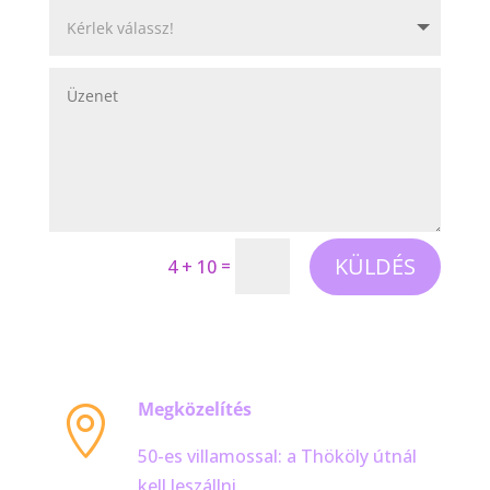
KÜLDÉS
=
4 + 10
Megközelítés

50-es villamossal: a Thököly útnál
kell leszállni.