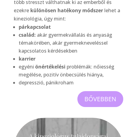
több stresszt válthatnak ki az emberből és
ezekre
különösen hatékony módszer
lehet a
kineziológia, úgy mint:
párkapcsolat
család:
akár gyermekvállalás és anyaság
témakörében, akár gyermekneveléssel
kapcsolatos kérdésekben
karrier
egyéni
önértékelési
problémák: nőiesség
megélése, pozitív önbecsülés hiánya,
depresszió, pánikroham
BŐVEBBEN
A kineziológus tulajdonságai