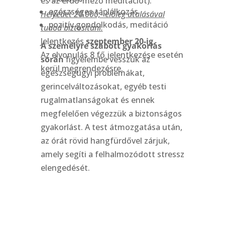
és az erdő-mező meditációt).
egészséges táplálkozás
Helyedet 20.000,- előleg utalásával
pozitív gondolkodás, meditáció
tudod biztosítani.
Jelentkezés
szeptember 20-ig.
A személyre szabott gyakorlás
Az elvonulás 8 fő jelentkezése esetén
során
figyelembe vesszük az
kerül megrendezésre.
egészségügyi problémákat,
gerincelváltozásokat, egyéb testi
rugalmatlanságokat és ennek
megfelelően végezzük a biztonságos
gyakorlást. A test átmozgatása után,
az órát rövid hangfürdővel zárjuk,
amely segíti a felhalmozódott stressz
elengedését.