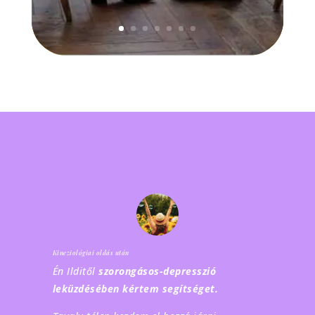
Kineziológiai oldás után
Én Ilditől
szorongásos-depresszió
leküzdésében kértem segítséget.