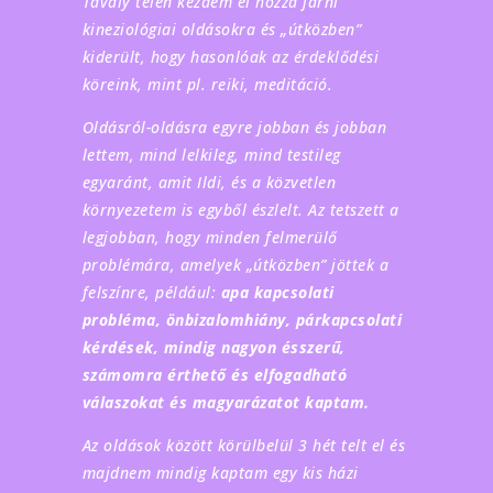
Tavaly télen kezdem el hozzá járni
kineziológiai oldásokra és „útközben”
kiderült, hogy hasonlóak az érdeklődési
köreink, mint pl. reiki, meditáció.
Oldásról-oldásra egyre jobban és jobban
lettem, mind lelkileg, mind testileg
egyaránt, amit Ildi, és a közvetlen
környezetem is egyből észlelt. Az tetszett a
legjobban, hogy minden felmerülő
problémára, amelyek „útközben” jöttek a
felszínre, például:
apa kapcsolati
probléma, önbizalomhiány, párkapcsolati
kérdések, mindig nagyon ésszerű,
számomra érthető és elfogadható
válaszokat és magyarázatot kaptam.
Az oldások között körülbelül 3 hét telt el és
majdnem mindig kaptam egy kis házi