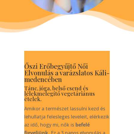
Őszi Erőbegyűjtő Női
Elvonulás a varázslatos Káli-
medencében
Tánc, jóga, belső csend és
lélekmelegítő vegetáriánus
ételek.
Amikor a természet lassulni kezd és
lehullatja felesleges leveleit, elérkezik
az idő, hogy mi, nők is
befelé
figyeljünk.
Ez a 3 napos elvonulás a