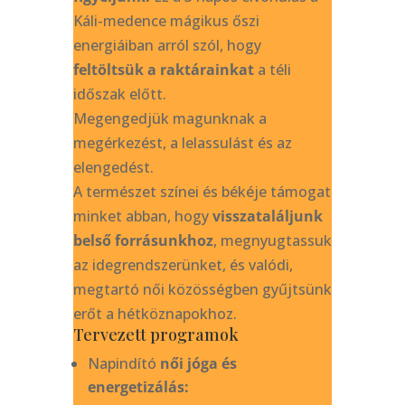
Káli-medence mágikus őszi
energiáiban arról szól, hogy
feltöltsük a raktárainkat
a téli
időszak előtt.
Megengedjük magunknak a
megérkezést, a lelassulást és az
elengedést.
A természet színei és békéje támogat
minket abban, hogy
visszataláljunk
belső forrásunkhoz
, megnyugtassuk
az idegrendszerünket, és valódi,
megtartó női közösségben gyűjtsünk
erőt a hétköznapokhoz.
Tervezett programok
Napindító
női jóga és
energetizálás: