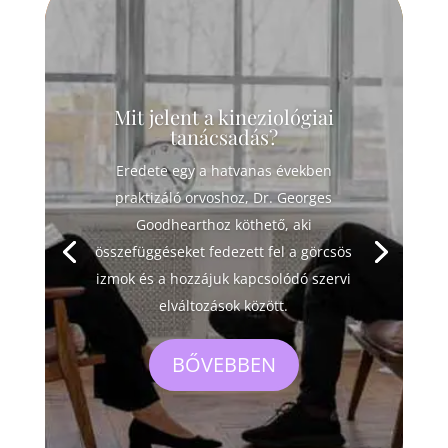
Mit jelent a kineziológiai
tanácsadás?
Eredete egy a hatvanas években
praktizáló orvoshoz, Dr. Georges
Goodhearthoz köthető, aki
összefüggéseket fedezett fel a görcsös
izmok és a hozzájuk kapcsolódó szervi
elváltozások között.
BŐVEBBEN