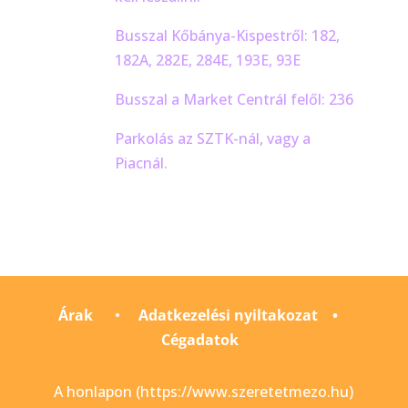
Busszal Kőbánya-Kispestről: 182,
182A, 282E, 284E, 193E, 93E
Busszal a Market Centrál felől: 236
Parkolás az SZTK-nál, vagy a
Piacnál.
Árak
•
Adatkezelési nyiltakozat
•
Cégadatok
A honlapon (https://www.szeretetmezo.hu)