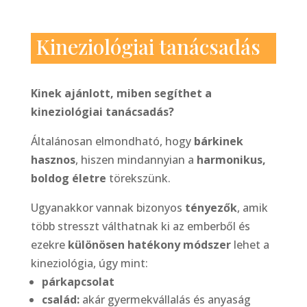
Kineziológiai tanácsadás
Kinek ajánlott, miben segíthet a
kineziológiai tanácsadás?
Általánosan elmondható, hogy
bárkinek
hasznos
, hiszen mindannyian a
harmonikus,
boldog életre
törekszünk.
Ugyanakkor vannak bizonyos
tényezők
, amik
több stresszt válthatnak ki az emberből és
ezekre
különösen hatékony módszer
lehet a
kineziológia, úgy mint:
párkapcsolat
család:
akár gyermekvállalás és anyaság