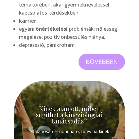
témakörében, akár gyermekneveléssel
kapcsolatos kérdésekben
karrier
egyéni
önértékelési
problémák: nőiesség
megélése, pozitív önbecsülés hiánya,
depresszió, pánikroham
BŐVEBBEN
Kinek ajánlott, miben
segíthet a kineziológiai
tanácsadás?
Általánosan elmondható, hogy bárkinek