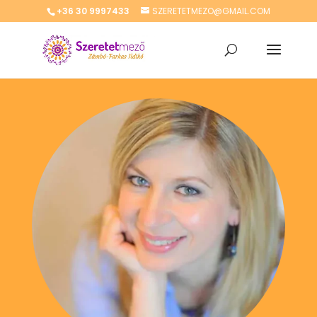
+36 30 9997433
SZERETETMEZO@GMAIL.COM