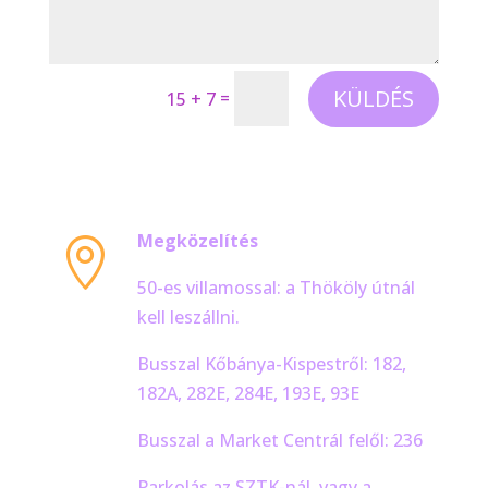
KÜLDÉS
=
15 + 7
Megközelítés

50-es villamossal: a Thököly útnál
kell leszállni.
Busszal Kőbánya-Kispestről: 182,
182A, 282E, 284E, 193E, 93E
Busszal a Market Centrál felől: 236
Parkolás az SZTK-nál, vagy a