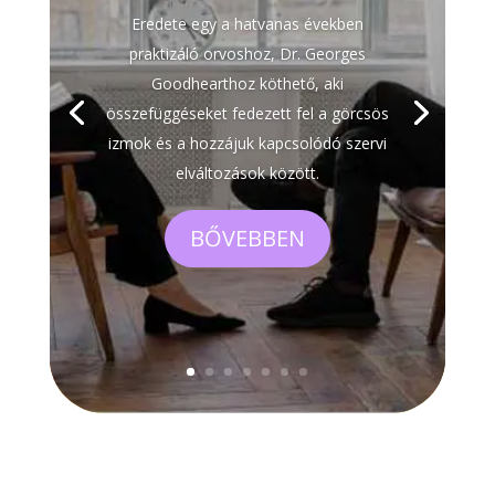
Eredete egy a hatvanas években
praktizáló orvoshoz, Dr. Georges
Goodhearthoz köthető, aki
összefüggéseket fedezett fel a görcsös
izmok és a hozzájuk kapcsolódó szervi
elváltozások között.
BŐVEBBEN