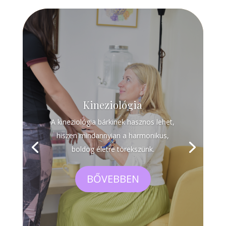
Kineziológia
A kineziológia bárkinek hasznos lehet,
hiszen mindannyian a harmonikus,
boldog életre törekszünk.
BŐVEBBEN