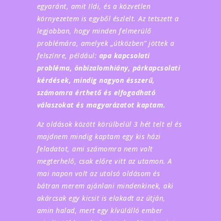
egyaránt, amit Ildi, és a közvetlen
környezetem is egyből észlelt. Az tetszett a
legjobban, hogy minden felmerülő
problémára, amelyek „útközben” jöttek a
felszínre, például:
apa kapcsolati
probléma, önbizalomhiány, párkapcsolati
kérdések, mindig nagyon ésszerű,
számomra érthető és elfogadható
válaszokat és magyarázatot kaptam.
Az oldások között körülbelül 3 hét telt el és
majdnem mindig kaptam egy kis házi
feladatot, ami számomra nem volt
megterhelő, csak előre vitt az utamon. A
mai napon volt az utolsó oldásom és
bátran merem ajánlani mindenkinek, aki
akárcsak egy kicsit is elakadt az útján,
amin halad, mert egy kívülálló ember