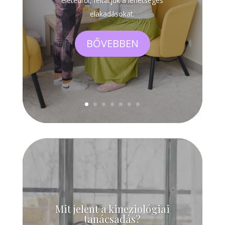
életedről, feltárjuk a lehetséges
elakadásokat.
BŐVEBBEN
Mit jelent a kineziológiai
tanácsadás?