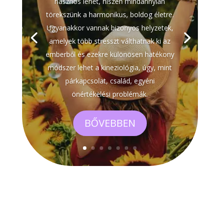
hasznos lehet, hiszen mindannyian
törekszünk a harmonikus, boldog életre.
Ugyanakkor vannak bizonyos helyzetek,
amelyek több stresszt válthatnak ki az
emberből és ezekre különösen hatékony
módszer lehet a kineziológia, úgy, mint
párkapcsolat, család, egyéni
önértékelési problémák.
BŐVEBBEN