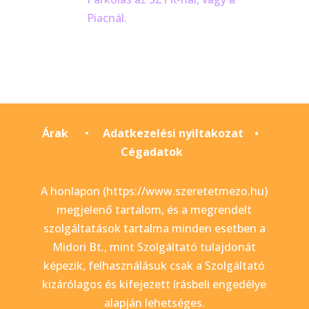
Piacnál.
Árak
•
Adatkezelési nyiltakozat
•
Cégadatok
A honlapon (https://www.szeretetmezo.hu)
megjelenő tartalom, és a megrendelt
szolgáltatások tartalma minden esetben a
Midori Bt., mint Szolgáltató tulajdonát
képezik, felhasználásuk csak a Szolgáltató
kizárólagos és kifejezett írásbeli engedélye
alapján lehetséges.