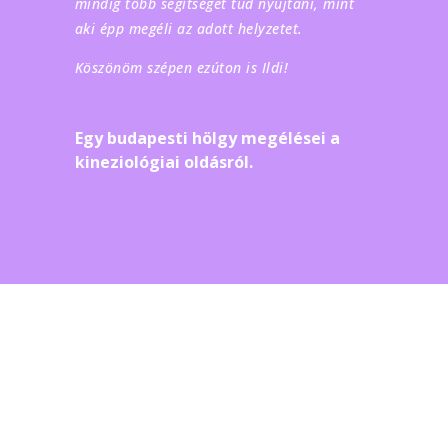
mindig több segítséget tud nyújtani, mint
aki épp megéli az adott helyzetet.
Köszönöm szépen ezúton is Ildi!
Egy budapesti hölgy megélései a
kineziológiai oldásról.