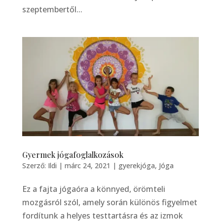
szeptembertől...
Gyermek jógafoglalkozások
Szerző:
Ildi
|
márc 24, 2021
|
gyerekjóga
,
Jóga
Ez a fajta jógaóra a könnyed, örömteli
mozgásról szól, amely során különös figyelmet
fordítunk a helyes testtartásra és az izmok