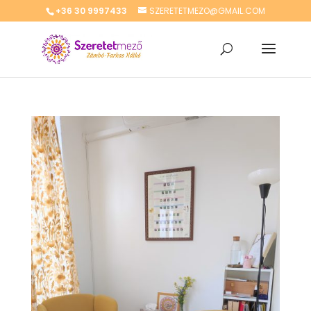
+36 30 9997433
SZERETETMEZO@GMAIL.COM