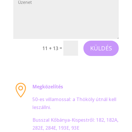
KÜLDÉS
=
11 + 13

Megközelítés
50-es villamossal: a Thököly útnál kell
leszállni.
Busszal Kőbánya-Kispestről: 182, 182A,
282E, 284E, 193E, 93E