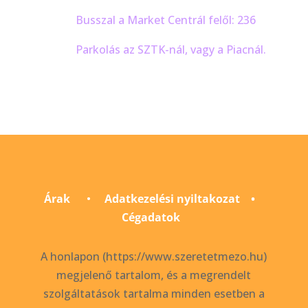
Busszal a Market Centrál felől: 236
Parkolás az SZTK-nál, vagy a Piacnál.
Árak
•
Adatkezelési nyiltakozat
•
Cégadatok
A honlapon (https://www.szeretetmezo.hu)
megjelenő tartalom, és a megrendelt
szolgáltatások tartalma minden esetben a