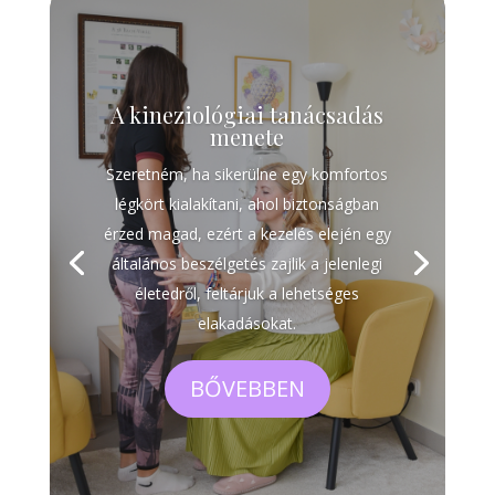
A kineziológiai tanácsadás
menete
Szeretném, ha sikerülne egy komfortos
légkört kialakítani, ahol biztonságban
érzed magad, ezért a kezelés elején egy
általános beszélgetés zajlik a jelenlegi
életedről, feltárjuk a lehetséges
elakadásokat.
BŐVEBBEN