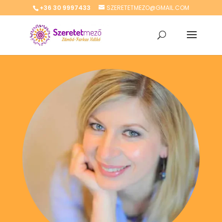
+36 30 9997433
SZERETETMEZO@GMAIL.COM