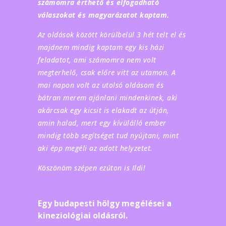
számomra érthető és elfogadható
válaszokat és magyarázatot kaptam.
Az oldások között körülbelül 3 hét telt el és
majdnem mindig kaptam egy kis házi
feladatot, ami számomra nem volt
megterhelő, csak előre vitt az utamon. A
mai napon volt az utolsó oldásom és
bátran merem ajánlani mindenkinek, aki
akárcsak egy kicsit is elakadt az útján,
amin halad, mert egy kívülálló ember
mindig több segítséget tud nyújtani, mint
aki épp megéli az adott helyzetet.
Köszönöm szépen ezúton is Ildi!
Egy budapesti hölgy megélései a
kineziológiai oldásról.