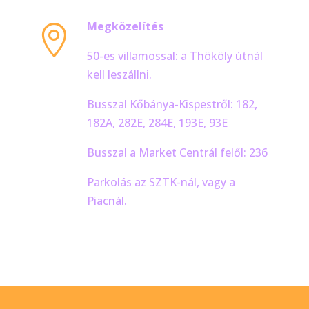
Megközelítés

50-es villamossal: a Thököly útnál
kell leszállni.
Busszal Kőbánya-Kispestről: 182,
182A, 282E, 284E, 193E, 93E
Busszal a Market Centrál felől: 236
Parkolás az SZTK-nál, vagy a
Piacnál.