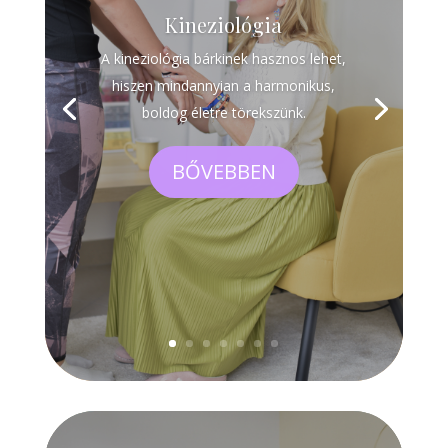
Kineziológia
A kineziológia bárkinek hasznos lehet,
hiszen mindannyian a harmonikus,
boldog életre törekszünk.
BŐVEBBEN