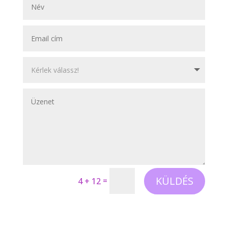
KÜLDÉS
=
4 + 12