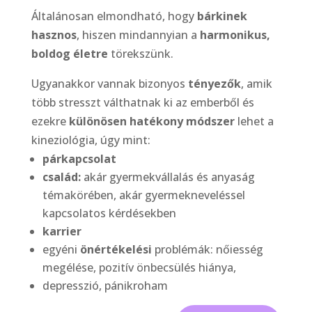
Általánosan elmondható, hogy
bárkinek
hasznos
, hiszen mindannyian a
harmonikus,
boldog életre
törekszünk.
Ugyanakkor vannak bizonyos
tényezők
, amik
több stresszt válthatnak ki az emberből és
ezekre
különösen hatékony módszer
lehet a
kineziológia, úgy mint:
párkapcsolat
család:
akár gyermekvállalás és anyaság
témakörében, akár gyermekneveléssel
kapcsolatos kérdésekben
karrier
egyéni
önértékelési
problémák: nőiesség
megélése, pozitív önbecsülés hiánya,
depresszió, pánikroham