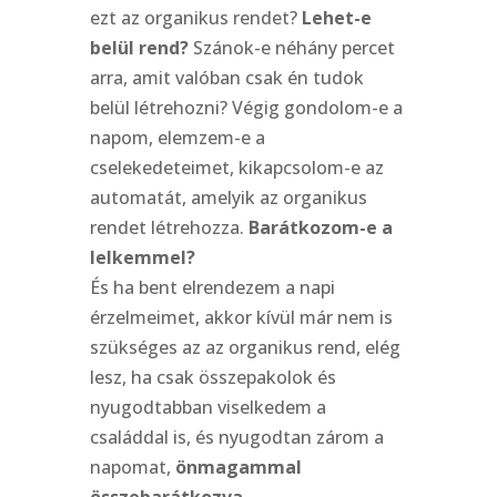
ezt az organikus rendet?
Lehet-e
belül rend?
Szánok-e néhány percet
arra, amit valóban csak én tudok
belül létrehozni? Végig gondolom-e a
napom, elemzem-e a
cselekedeteimet, kikapcsolom-e az
automatát, amelyik az organikus
rendet létrehozza.
Barátkozom-e a
lelkemmel?
És ha bent elrendezem a napi
érzelmeimet, akkor kívül már nem is
szükséges az az organikus rend, elég
lesz, ha csak összepakolok és
nyugodtabban viselkedem a
családdal is, és nyugodtan zárom a
napomat,
önmagammal