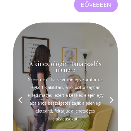
BŐVEBBEN
A kineziológiai tanácsadás
menete
Szeretném, ha sikerülne egy komfortos
légkört kialakítani, ahol biztonságban
érzed magad, ezért a kezelés elején egy
általános beszélgetés zajlik a jelenlegi
életedről, feltárjuk a lehetséges
elakadásokat.