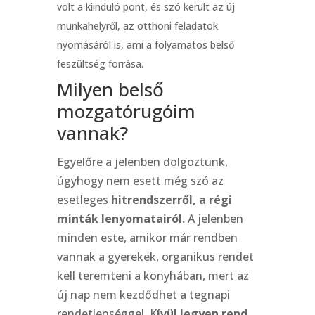
volt a kiinduló pont, és szó került az új
munkahelyről, az otthoni feladatok
nyomásáról is, ami a folyamatos belső
feszültség forrása.
Milyen belső
mozgatórugóim
vannak?
Egyelőre a jelenben dolgoztunk,
úgyhogy nem esett még szó az
esetleges
hitrendszerről, a régi
minták lenyomatairól.
A jelenben
minden este, amikor már rendben
vannak a gyerekek, organikus rendet
kell teremteni a konyhában, mert az
új nap nem kezdődhet a tegnapi
rendetlenséggel. K
ívül legyen rend,