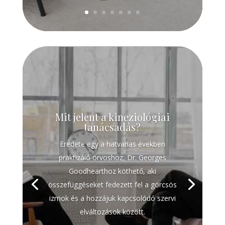
Mit jelent a kineziológiai
tanácsadás?
Eredete egy a hatvanas években
praktizáló orvoshoz, Dr. Georges
Goodhearthoz köthető, aki
összefüggéseket fedezett fel a görcsös
izmok és a hozzájuk kapcsolódó szervi
elváltozások között.