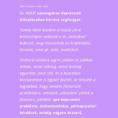
Kineziológiai oldás után
Én Ilditől
szorongásos-depresszió
leküzdésében kértem segítséget.
Tavaly télen kezdem el hozzá járni
kineziológiai oldásokra és „útközben”
kiderült, hogy hasonlóak az érdeklődési
köreink, mint pl. reiki, meditáció.
Oldásról-oldásra egyre jobban és jobban
lettem, mind lelkileg, mind testileg
egyaránt, amit Ildi, és a közvetlen
környezetem is egyből észlelt. Az tetszett a
legjobban, hogy minden felmerülő
problémára, amelyek „útközben” jöttek a
felszínre, például:
apa kapcsolati
probléma, önbizalomhiány, párkapcsolati
kérdések, mindig nagyon ésszerű,