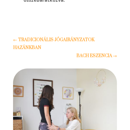
összebarátkozva.
←
TRADICIONÁLIS JÓGAIRÁNYZATOK
HAZÁNKBAN
BACH ESZENCIA
→