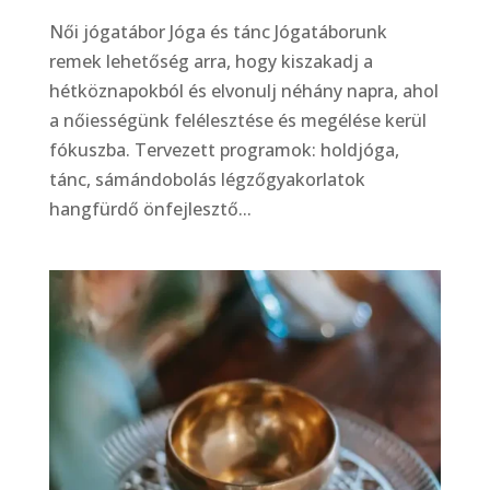
Női jógatábor Jóga és tánc Jógatáborunk
remek lehetőség arra, hogy kiszakadj a
hétköznapokból és elvonulj néhány napra, ahol
a nőiességünk felélesztése és megélése kerül
fókuszba. Tervezett programok: holdjóga,
tánc, sámándobolás légzőgyakorlatok
hangfürdő önfejlesztő...