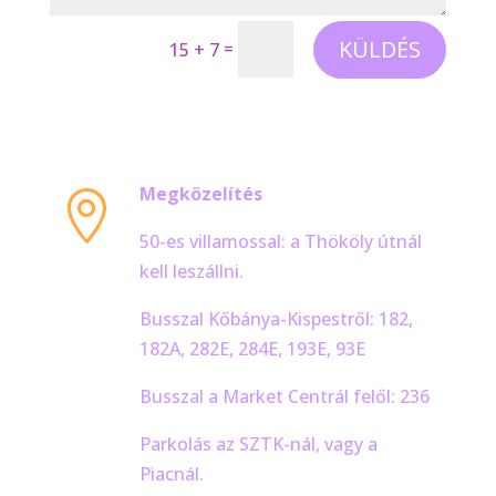
KÜLDÉS
=
15 + 7
Megközelítés

50-es villamossal: a Thököly útnál
kell leszállni.
Busszal Kőbánya-Kispestről: 182,
182A, 282E, 284E, 193E, 93E
Busszal a Market Centrál felől: 236
Parkolás az SZTK-nál, vagy a
Piacnál.