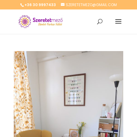
+36 30 9997433
SZERETETMEZO@GMAIL.COM