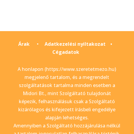
Árak
•
Adatkezelési nyiltakozat
•
Cégadatok
A honlapon (https://www.szeretetmezo.hu)
megjelenő tartalom, és a megrendelt
szolgáltatások tartalma minden esetben a
Midori Bt., mint Szolgáltató tulajdonát
képezik, felhasználásuk csak a Szolgáltató
kizárólagos és kifejezett írásbeli engedélye
alapján lehetséges.
Amennyiben a Szolgáltató hozzájárulása nélkül
a tartalom jogosulatlan felhasználása történik,