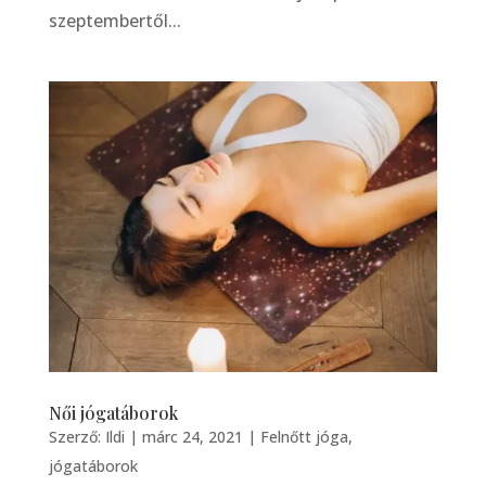
szeptembertől...
Női jógatáborok
Szerző:
Ildi
|
márc 24, 2021
|
Felnőtt jóga
,
jógatáborok