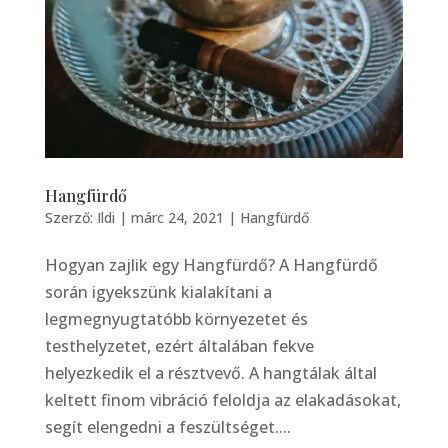
Hangfürdő
Szerző:
Ildi
|
márc 24, 2021
|
Hangfürdő
Hogyan zajlik egy Hangfürdő? A Hangfürdő
során igyekszünk kialakítani a
legmegnyugtatóbb környezetet és
testhelyzetet, ezért általában fekve
helyezkedik el a résztvevő. A hangtálak által
keltett finom vibráció feloldja az elakadásokat,
segít elengedni a feszültséget....