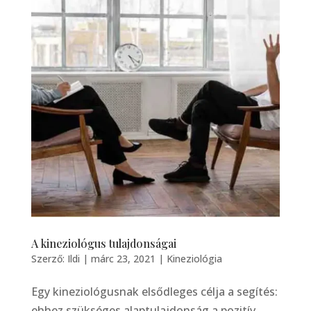
A kineziológus tulajdonságai
Szerző:
Ildi
|
márc 23, 2021
|
Kineziológia
Egy kineziológusnak elsődleges célja a segítés:
ehhez szükséges alaptulajdonság a pozitív