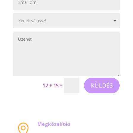
KÜLDÉS
=
12 + 15
Megközelítés
