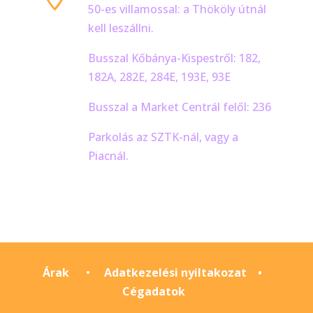
50-es villamossal: a Thököly útnál
kell leszállni.
Busszal Kőbánya-Kispestről: 182,
182A, 282E, 284E, 193E, 93E
Busszal a Market Centrál felől: 236
Parkolás az SZTK-nál, vagy a
Piacnál.
Árak
•
Adatkezelési nyiltakozat
•
Cégadatok