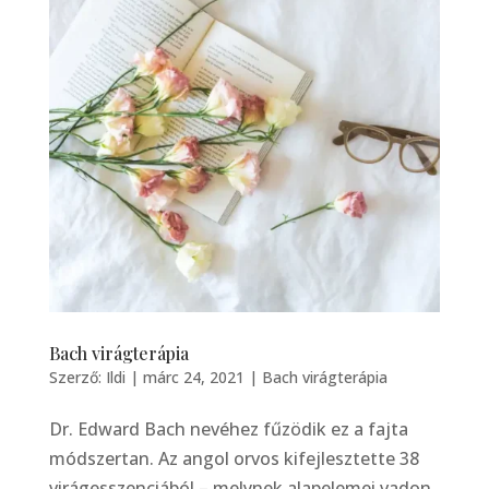
Bach virágterápia
Szerző:
Ildi
|
márc 24, 2021
|
Bach virágterápia
Dr. Edward Bach nevéhez fűzödik ez a fajta
módszertan. Az angol orvos kifejlesztette 38
virágesszenciából – melynek alapelemei vadon