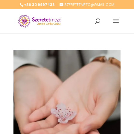
+36 30 9997433
SZERETETMEZO@GMAIL.COM