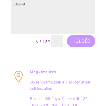
KÜLDÉS
=
6 + 10
Megközelítés

50-es villamossal: a Thököly útnál
kell leszállni.
Busszal Kőbánya-Kispestről: 182,
182A, 282E, 284E, 193E, 93E