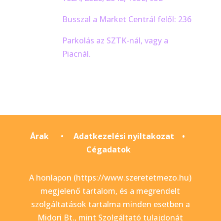
Busszal a Market Centrál felől: 236
Parkolás az SZTK-nál, vagy a
Piacnál.
Árak
•
Adatkezelési nyiltakozat
•
Cégadatok
A honlapon (https://www.szeretetmezo.hu)
megjelenő tartalom, és a megrendelt
szolgáltatások tartalma minden esetben a
Midori Bt., mint Szolgáltató tulajdonát