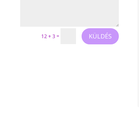
KÜLDÉS
=
12 + 3