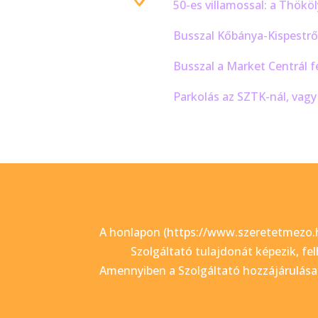
50-es villamossal: a Thököly
Busszal Kőbánya-Kispestről
Busszal a Market Centrál fe
Parkolás az SZTK-nál, vagy 
A honlapon (https://www.szeretetmezo.h
Szolgáltató tulajdonát képezik, fel
Amennyiben a Szolgáltató hozzájárulása 