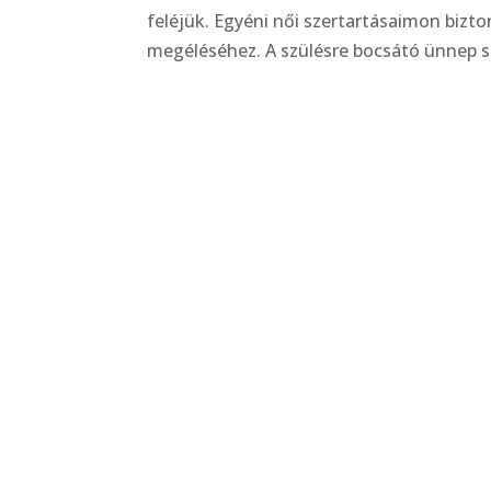
feléjük. Egyéni női szertartásaimon bizto
megéléséhez. A szülésre bocsátó ünnep se