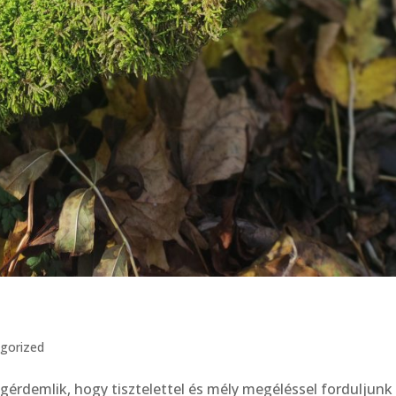
gorized
érdemlik, hogy tisztelettel és mély megéléssel forduljunk