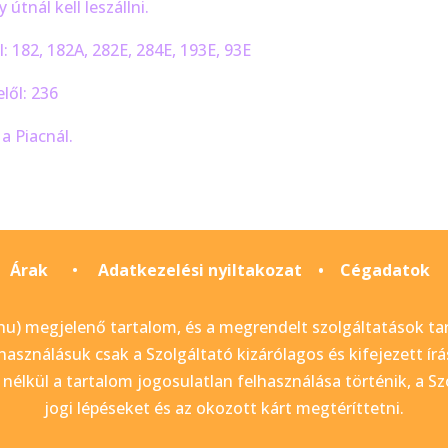
 útnál kell leszállni.
: 182, 182A, 282E, 284E, 193E, 93E
lől: 236
a Piacnál.
Árak
•
Adatkezelési nyiltakozat
•
Cégadatok
u) megjelenő tartalom, és a megrendelt szolgáltatások tar
használásuk csak a Szolgáltató kizárólagos és kifejezett ír
nélkül a tartalom jogosulatlan felhasználása történik, a S
jogi lépéseket és az okozott kárt megtéríttetni.