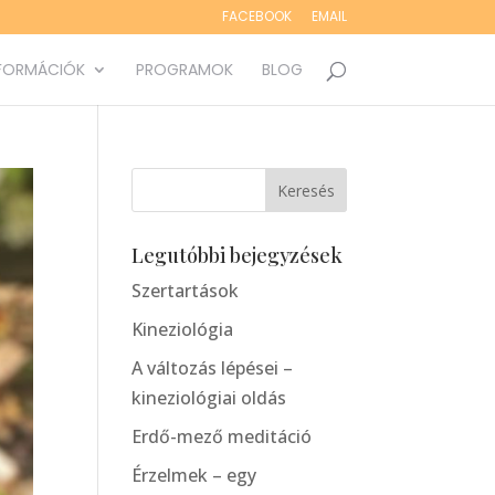
FACEBOOK
EMAIL
FORMÁCIÓK
PROGRAMOK
BLOG
Legutóbbi bejegyzések
Szertartások
Kineziológia
A változás lépései –
kineziológiai oldás
Erdő-mező meditáció
Érzelmek – egy