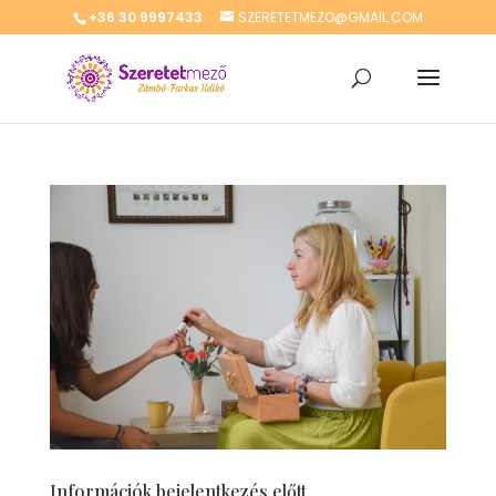
+36 30 9997433
SZERETETMEZO@GMAIL.COM
Információk bejelentkezés előtt