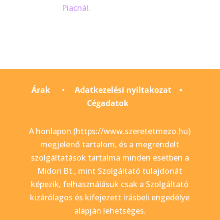
Piacnál.
Árak
•
Adatkezelési nyiltakozat
•
Cégadatok
A honlapon (https://www.szeretetmezo.hu)
megjelenő tartalom, és a megrendelt
szolgáltatások tartalma minden esetben a
Midori Bt., mint Szolgáltató tulajdonát
képezik, felhasználásuk csak a Szolgáltató
kizárólagos és kifejezett írásbeli engedélye
alapján lehetséges.