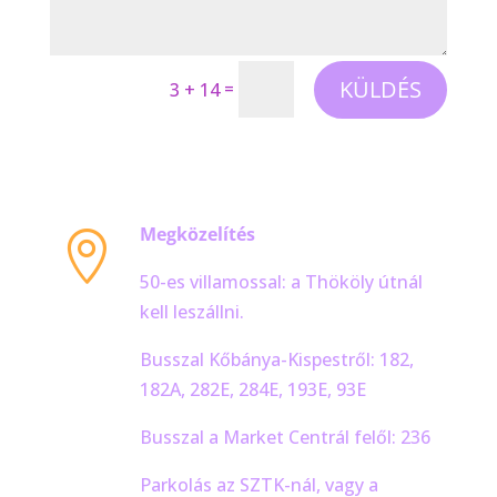
KÜLDÉS
=
3 + 14
Megközelítés

50-es villamossal: a Thököly útnál
kell leszállni.
Busszal Kőbánya-Kispestről: 182,
182A, 282E, 284E, 193E, 93E
Busszal a Market Centrál felől: 236
Parkolás az SZTK-nál, vagy a