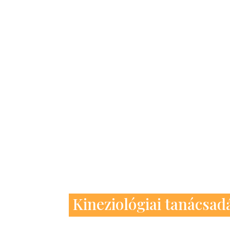
Kineziológiai tanácsad