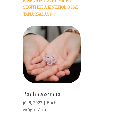
KINEK AJÁNLOTT, MIBEN
SEGÍTHET A KINEZIOLÓGIAI
TANÁCSADÁS?
→
Bach eszencia
júl 9, 2023
|
Bach
virágterápia