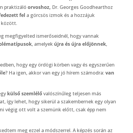
n praktizáló
orvoshoz,
Dr. Georges Goodhearthoz
edezett fel
a görcsös izmok és a hozzájuk
 között.
leg megfigyelted ismerőseidnél, hogy vannak
blématípusok
, amelyek
újra és újra előjönnek
,
jedben, hogy egy ördögi körben vagy és egyszerűen
őle
? Ha igen, akkor van egy jó hírem számodra:
van
 egy
külső szemlélő
valószínűleg teljesen más
at, így lehet, hogy sikerül a szakembernek egy olyan
i végig ott volt a szemünk előtt, csak épp nem
rkedtem meg ezzel a módszerrel. A képzés során az