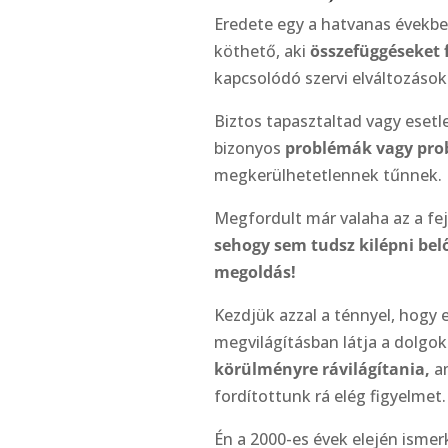
Eredete egy a hatvanas évekbe
köthető, aki
összefüggéseket f
kapcsolódó szervi elváltozások
Biztos tapasztaltad vagy eset
bizonyos
problémák vagy pro
megkerülhetetlennek tűnnek.
Megfordult már valaha az a fe
sehogy sem tudsz kilépni bel
megoldás!
Kezdjük azzal a ténnyel, hogy
megvilágításban látja a dolgok
körülményre rávilágítania,
am
fordítottunk rá elég figyelmet.
Én a 2000-es évek elején isme