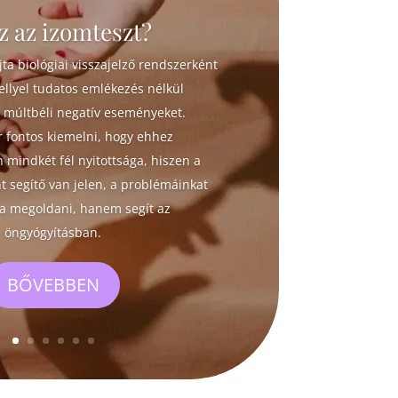
z az izomteszt?
jta biológiai visszajelző rendszerként
llyel tudatos emlékezés nélkül
a múltbéli negatív eseményeket.
 fontos kiemelni, hogy ehhez
 mindkét fél nyitottsága, hiszen a
t segítő van jelen, a problémáinkat
a megoldani, hanem segít az
öngyógyításban.
BŐVEBBEN