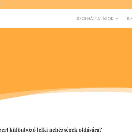
M
SZOLGÁLTATÁSOK
IN
zert különböző lelki nehézségek oldására?