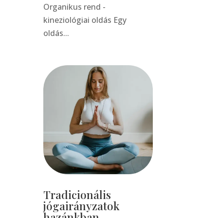
Organikus rend -
kineziológiai oldás Egy
oldás...
Tradicionális
jógairányzatok
hazánkban