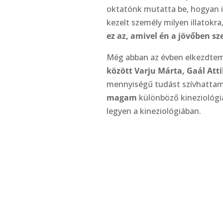
oktatónk mutatta be, hogyan is
kezelt személy milyen illatokra
ez az, amivel én a jövőben sz
Még abban az évben elkezdte
között Varju Márta, Gaál Atti
mennyiségű tudást szívhatta
magam
különböző kineziológi
legyen a kineziológiában.