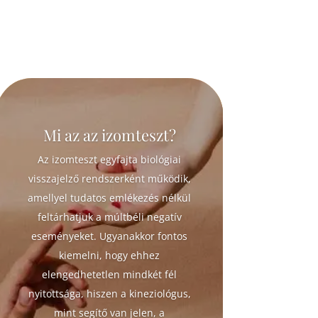
Mi az az izomteszt?
Az izomteszt egyfajta biológiai
visszajelző rendszerként működik,
amellyel tudatos emlékezés nélkül
feltárhatjuk a múltbéli negatív
eseményeket. Ugyanakkor fontos
kiemelni, hogy ehhez
elengedhetetlen mindkét fél
nyitottsága, hiszen a kineziológus,
mint segítő van jelen, a