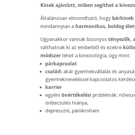
Kinek ajánlott, miben segíthet a kinez
Általánosan elmondható, hogy
bárkinek
mindannyian a
harmonikus, boldog éle
Ugyanakkor vannak bizonyos
tényezők
, 
válthatnak ki az emberből és ezekre
külö
módszer
lehet a kineziológia, úgy mint:
párkapcsolat
család:
akár gyermekvállalás és anyas
gyermekneveléssel kapcsolatos kérdé
karrier
egyéni
önértékelési
problémák: nőiessé
önbecsülés hiánya,
depresszió, pánikroham