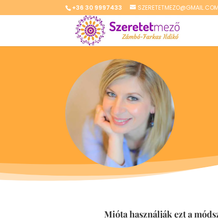
+36 30 9997433
SZERETETMEZO@GMAIL.CO
Mióta használják ezt a móds