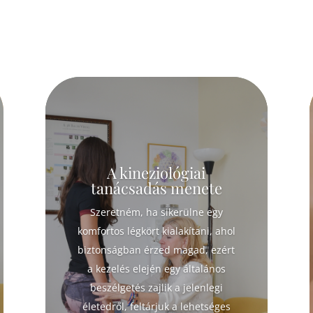
A kineziológiai
tanácsadás menete
Szeretném, ha sikerülne egy
komfortos légkört kialakítani, ahol
biztonságban érzed magad, ezért
a kezelés elején egy általános
beszélgetés zajlik a jelenlegi
életedről, feltárjuk a lehetséges