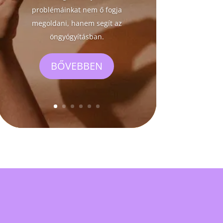
problémáinkat nem ő fogja
megoldani, hanem segít az
öngyógyításban.
BŐVEBBEN