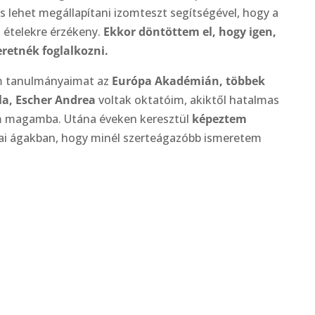
 lehet megállapítani izomteszt segítségével, hogy a
, ételekre érzékeny.
Ekkor döntöttem el, hogy igen,
eretnék foglalkozni.
m tanulmányaimat az
Európa Akadémián, többek
la, Escher Andrea
voltak oktatóim, akiktől hatalmas
m magamba. Utána éveken keresztül
képeztem
ai ágakban, hogy minél szerteágazóbb ismeretem