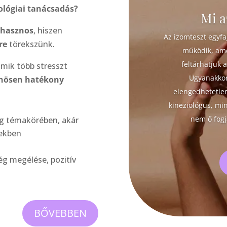
iológiai tanácsadás?
Mi a
 hasznos
, hiszen
Az izomteszt egyfa
tre
törekszünk.
működik, ame
feltárhatjuk 
amik több stresszt
Ugyanakkor
nösen hatékony
elengedhetetlen
kineziológus, min
nem ő fogj
ág témakörében, akár
sekben
g megélése, pozitív
BŐVEBBEN