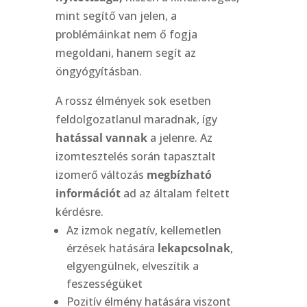
mint segítő van jelen, a
problémáinkat nem ő fogja
megoldani, hanem segít az
öngyógyításban.
A rossz élmények sok esetben
feldolgozatlanul maradnak, így
hatással vannak
a jelenre. Az
izomtesztelés során tapasztalt
izomerő változás
megbízható
információt
ad az általam feltett
kérdésre.
Az izmok negatív, kellemetlen
érzések hatására
lekapcsolnak
,
elgyengülnek, elveszítik a
feszességüket
Pozitív élmény hatására viszont