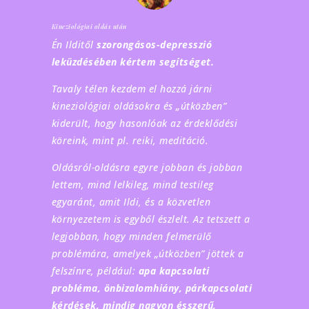
Kineziológiai oldás után
Én Ilditől
szorongásos-depresszió
leküzdésében kértem segítséget.
Tavaly télen kezdem el hozzá járni
kineziológiai oldásokra és „útközben”
kiderült, hogy hasonlóak az érdeklődési
köreink, mint pl. reiki, meditáció.
Oldásról-oldásra egyre jobban és jobban
lettem, mind lelkileg, mind testileg
egyaránt, amit Ildi, és a közvetlen
környezetem is egyből észlelt. Az tetszett a
legjobban, hogy minden felmerülő
problémára, amelyek „útközben” jöttek a
felszínre, például:
apa kapcsolati
probléma, önbizalomhiány, párkapcsolati
kérdések, mindig nagyon ésszerű,