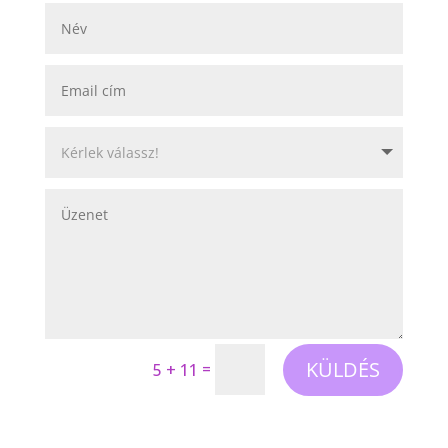
KÜLDÉS
=
5 + 11