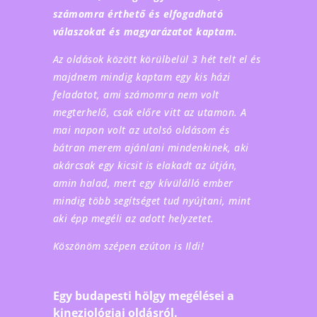
számomra érthető és elfogadható
válaszokat és magyarázatot kaptam.
Az oldások között körülbelül 3 hét telt el és
majdnem mindig kaptam egy kis házi
feladatot, ami számomra nem volt
megterhelő, csak előre vitt az utamon. A
mai napon volt az utolsó oldásom és
bátran merem ajánlani mindenkinek, aki
akárcsak egy kicsit is elakadt az útján,
amin halad, mert egy kívülálló ember
mindig több segítséget tud nyújtani, mint
aki épp megéli az adott helyzetet.
Köszönöm szépen ezúton is Ildi!
Egy budapesti hölgy megélései a
kineziológiai oldásról.