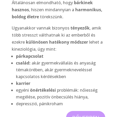
Általánosan elmondható, hogy
bárkinek
hasznos
, hiszen mindannyian a
harmonikus,
boldog életre
törekszünk.
Ugyanakkor vannak bizonyos
tényezők
, amik
több stresszt válthatnak ki az emberből és
ezekre
különösen hatékony módszer
lehet a
kineziológia, úgy mint:
párkapcsolat
család:
akár gyermekvállalás és anyaság
témakörében, akár gyermekneveléssel
kapcsolatos kérdésekben
karrier
egyéni
önértékelési
problémák: nőiesség
megélése, pozitív önbecsülés hiánya,
depresszió, pánikroham