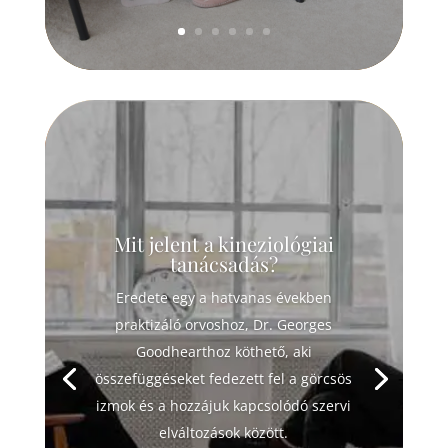
Mit jelent a kineziológiai
tanácsadás?
Eredete egy a hatvanas években
praktizáló orvoshoz, Dr. Georges
Goodhearthoz köthető, aki
összefüggéseket fedezett fel a görcsös
izmok és a hozzájuk kapcsolódó szervi
elváltozások között.