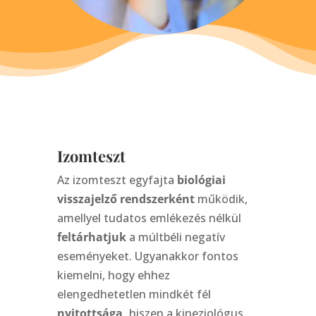
Izomteszt
Az izomteszt egyfajta
biológiai
visszajelző rendszerként
működik,
amellyel tudatos emlékezés nélkül
feltárhatjuk
a múltbéli negatív
eseményeket. Ugyanakkor fontos
kiemelni, hogy ehhez
elengedhetetlen mindkét fél
nyitottsága,
hiszen a kineziológus,