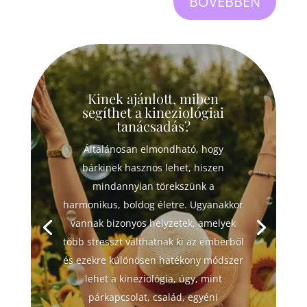
BŐVEBBEN
Kinek ajánlott, miben
segíthet a kineziológiai
tanácsadás?
Általánosan elmondható, hogy
bárkinek hasznos lehet, hiszen
mindannyian törekszünk a
harmonikus, boldog életre. Ugyanakkor
vannak bizonyos helyzetek, amelyek
több stresszt válthatnak ki az emberből
és ezekre különösen hatékony módszer
lehet a kineziológia, úgy, mint
párkapcsolat, család, egyéni