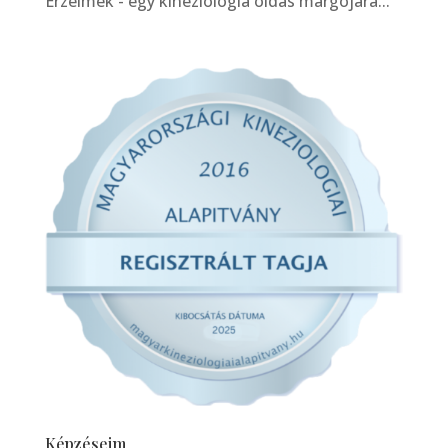
Érzelmek - egy kineziológia oldás margójára...
Képzéseim