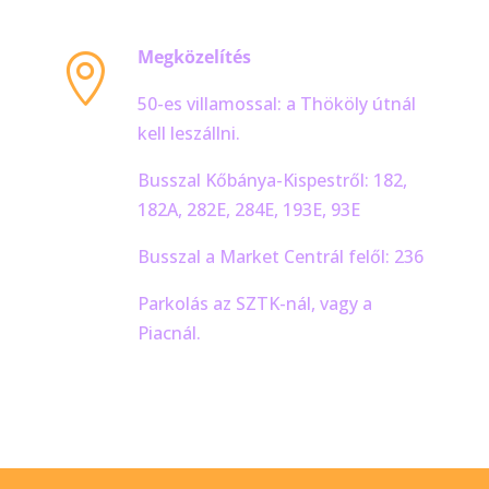
Megközelítés

50-es villamossal: a Thököly útnál
kell leszállni.
Busszal Kőbánya-Kispestről: 182,
182A, 282E, 284E, 193E, 93E
Busszal a Market Centrál felől: 236
Parkolás az SZTK-nál, vagy a
Piacnál.