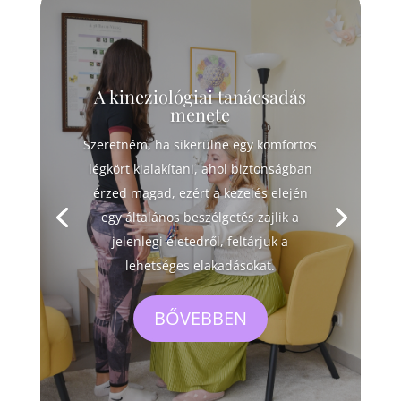
A kineziológiai tanácsadás
menete
Szeretném, ha sikerülne egy komfortos
légkört kialakítani, ahol biztonságban
érzed magad, ezért a kezelés elején
egy általános beszélgetés zajlik a
jelenlegi életedről, feltárjuk a
lehetséges elakadásokat.
BŐVEBBEN