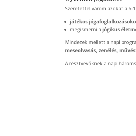
Szeretettel várom azokat a 6-
játékos jógafoglalkozások
megismerni a
jógikus életm
Mindezek mellett a napi progr
meseolvasás, zenélés, művész
A résztvevőknek a napi háromsz