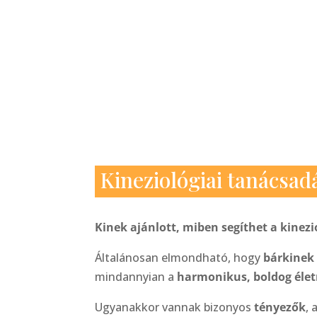
Kineziológiai tanácsad
Kinek ajánlott, miben segíthet a kinez
Általánosan elmondható, hogy
bárkinek
mindannyian a
harmonikus, boldog éle
Ugyanakkor vannak bizonyos
tényezők
, 