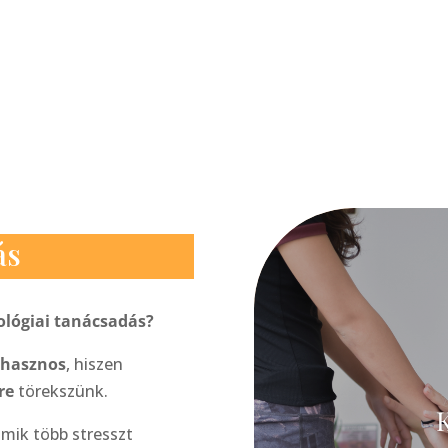
ás
iológiai tanácsadás?
 hasznos
, hiszen
tre
törekszünk.
K
amik több stresszt