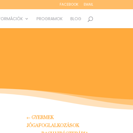
FACEBOOK
EMAIL
FORMÁCIÓK
PROGRAMOK
BLOG
←
GYERMEK
JÓGAFOGLALKOZÁSOK