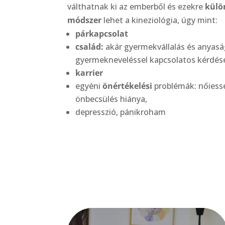
válthatnak ki az emberből és ezekre
külö
módszer
lehet a kineziológia, úgy mint:
párkapcsolat
család:
akár gyermekvállalás és anyas
gyermekneveléssel kapcsolatos kérdé
karrier
egyéni
önértékelési
problémák: nőiessé
önbecsülés hiánya,
depresszió, pánikroham