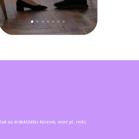
ak az érdeklődési köreink, mint pl. reiki,