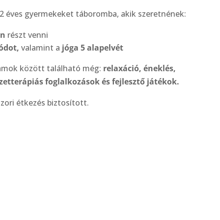
12 éves gyermekeket táboromba, akik szeretnének:
on
részt venni
ódot,
valamint a
jóga 5 alapelvét
amok között található még:
relaxáció, éneklés,
etterápiás foglalkozások és fejlesztő játékok.
ori étkezés biztosított.