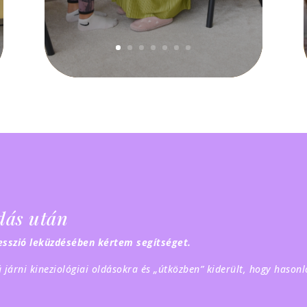
ldás után
sszió leküzdésében kértem segítséget.
 járni kineziológiai oldásokra és „útközben” kiderült, hogy hasonló