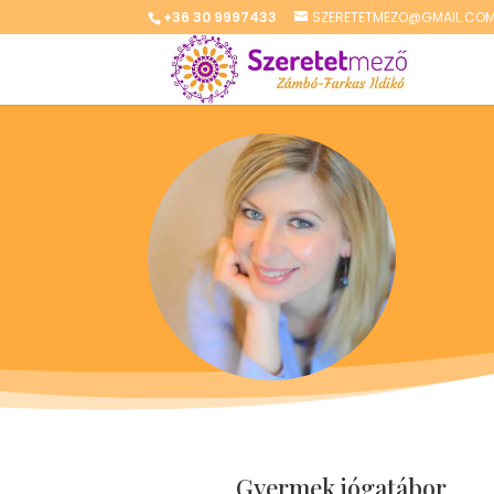
+36 30 9997433
SZERETETMEZO@GMAIL.CO
Gyermek jógatábor