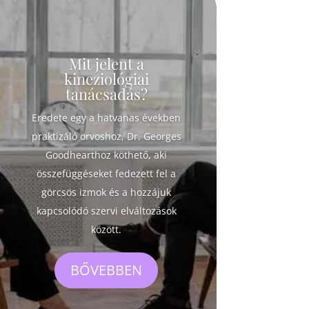
Mit jelent a
kineziológiai
tanácsadás?
Eredete egy a hatvanas években
praktizáló orvoshoz, Dr. Georges
Goodhearthoz köthető, aki
összefüggéseket fedezett fel a
görcsös izmok és a hozzájuk
kapcsolódó szervi elváltozások
között.
BŐVEBBEN