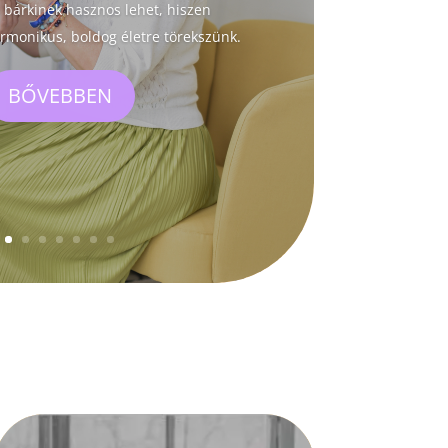
a bárkinek hasznos lehet, hiszen
monikus, boldog életre törekszünk.
BŐVEBBEN