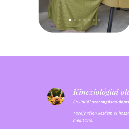
Kineziológiai o
Én Ilditől
szorongásos-depre
Tavaly télen kezdem el hozzá
meditáció.