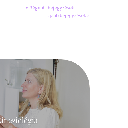
« Régebbi bejegyzések
Újabb bejegyzések »
ineziológia