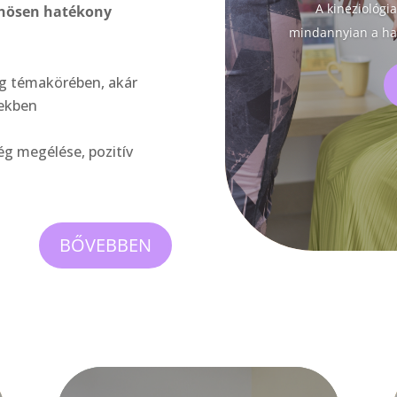
A kineziológi
nösen hatékony
mindannyian a har
ág témakörében, akár
sekben
g megélése, pozitív
BŐVEBBEN