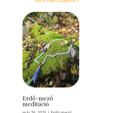
BACH VIRÁGTERÁPIA
→
Erdő-mező
meditáció
máj 26, 2025
|
Erdő-mező