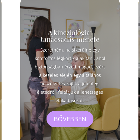
A kineziológiai
tanácsadás menete
Szeretném, ha sikerülne egy
komfortos légkört kialakítani, ahol
biztonságban érzed magad, ezért
a kezelés elején egy általános
beszélgetés zajlik a jelenlegi
életedről, feltárjuk a lehetséges
elakadásokat.
BŐVEBBEN