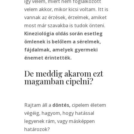
így velem, miért nem foglalkozott
velem akkor, mikor kicsi voltam. Itt is
vannak az érzések, érzelmek, amiket
most már szavakba is tudok önteni.
Kineziológia oldás során esetleg
ömlenek is belőlem a sérelmek,
fájdalmak, amelyek gyermeki
énemet érintették.
De meddig akarom ezt
magamban cipelni?
Rajtam áll a
döntés,
cipelem életem
végéig, hagyom, hogy hatással
legyenek rám, vagy másképpen
határozok?