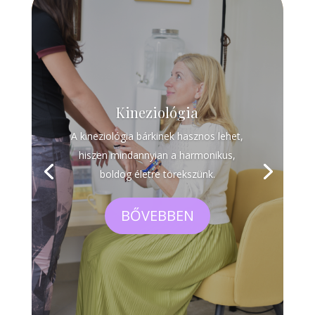
Kineziológia
A kineziológia bárkinek hasznos lehet,
hiszen mindannyian a harmonikus,
boldog életre törekszünk.
BŐVEBBEN