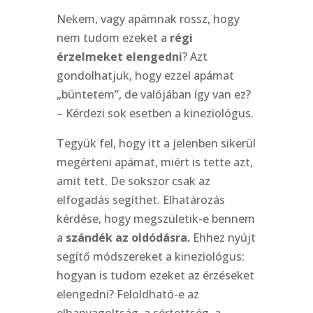
Nekem, vagy apámnak rossz, hogy
nem tudom ezeket a
régi
érzelmeket elengedni
? Azt
gondolhatjuk, hogy ezzel apámat
„büntetem”, de valójában így van ez?
– Kérdezi sok esetben a kineziológus.
Tegyük fel, hogy itt a jelenben sikerül
megérteni apámat, miért is tette azt,
amit tett. De sokszor csak az
elfogadás segíthet. Elhatározás
kérdése, hogy megszületik-e bennem
a
szándék az oldódásra.
Ehhez nyújt
segítő módszereket a kineziológus:
hogyan is tudom ezeket az érzéseket
elengedni? Feloldható-e az