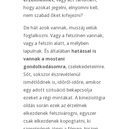
hogy azokat jegelni, elnyomni kell,
nem szabad őket kifejezni?
De hát azok vannak, muszáj velük
foglalkozni. Vagy a felszínen vannak,
vagy a felszín alatt, a mélyben
lapulnak. És általában
hatással is
vannak a mostani
gondolkodásomra
, cselekedeteimre.
Sőt, sokszor észrevétlenül
ismétlődnek is, időről-időre, amikor
egy adott szituáció bekapcsolja
ezeket a régi mintákat. A kineziológia
oldás során ezek az érzelmek
elkezdenek felszivárogni, egyszer
csak elkezdenek kopogtatni, ki
szeretnének jönni a fényre, hiszen