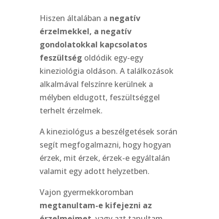
Hiszen általában a
negatív
érzelmekkel, a negatív
gondolatokkal
kapcsolatos
feszültség
oldódik egy-egy
kineziológia oldáson. A találkozások
alkalmával felszínre kerülnek a
mélyben eldugott, feszültséggel
terhelt érzelmek.
A kineziológus a beszélgetések során
segít megfogalmazni, hogy hogyan
érzek, mit érzek, érzek-e egyáltalán
valamit egy adott helyzetben.
Vajon gyermekkoromban
megtanultam-e kifejezni az
érzelmeimet
, vagy azt tanultam,