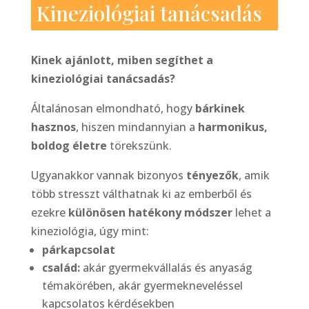
Kineziológiai tanácsadás
Kinek ajánlott, miben segíthet a
kineziológiai tanácsadás?
Általánosan elmondható, hogy
bárkinek
hasznos
, hiszen mindannyian a
harmonikus,
boldog életre
törekszünk.
Ugyanakkor vannak bizonyos
tényezők
, amik
több stresszt válthatnak ki az emberből és
ezekre
különösen hatékony módszer
lehet a
kineziológia, úgy mint:
párkapcsolat
család:
akár gyermekvállalás és anyaság
témakörében, akár gyermekneveléssel
kapcsolatos kérdésekben