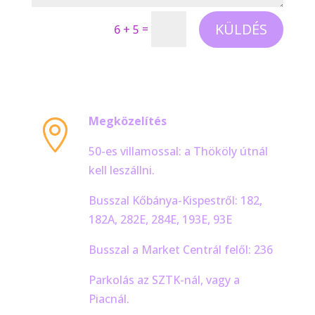
KÜLDÉS
=
6 + 5
Megközelítés

50-es villamossal: a Thököly útnál
kell leszállni.
Busszal Kőbánya-Kispestről: 182,
182A, 282E, 284E, 193E, 93E
Busszal a Market Centrál felől: 236
Parkolás az SZTK-nál, vagy a
Piacnál.