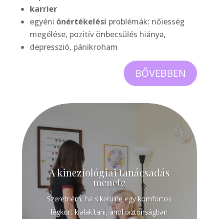
karrier
egyéni
önértékelési
problémák: nőiesség
megélése, pozitív önbecsülés hiánya,
depresszió, pánikroham
BŐVEBBEN
A kineziológiai tanácsadás
menete
Szeretném, ha sikerülne egy komfortos
légkört kialakítani, ahol biztonságban