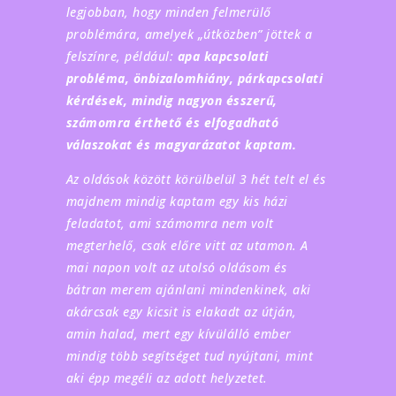
legjobban, hogy minden felmerülő
problémára, amelyek „útközben” jöttek a
felszínre, például:
apa kapcsolati
probléma, önbizalomhiány, párkapcsolati
kérdések, mindig nagyon ésszerű,
számomra érthető és elfogadható
válaszokat és magyarázatot kaptam.
Az oldások között körülbelül 3 hét telt el és
majdnem mindig kaptam egy kis házi
feladatot, ami számomra nem volt
megterhelő, csak előre vitt az utamon. A
mai napon volt az utolsó oldásom és
bátran merem ajánlani mindenkinek, aki
akárcsak egy kicsit is elakadt az útján,
amin halad, mert egy kívülálló ember
mindig több segítséget tud nyújtani, mint
aki épp megéli az adott helyzetet.