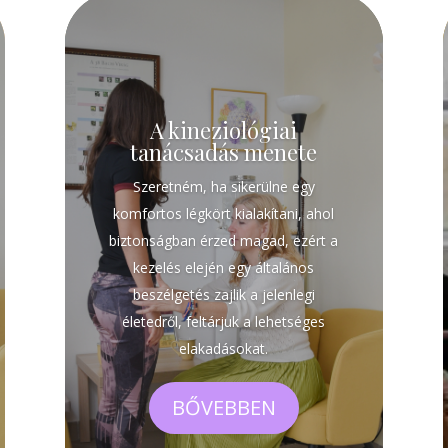
A kineziológiai
tanácsadás menete
Szeretném, ha sikerülne egy
komfortos légkört kialakítani, ahol
biztonságban érzed magad, ezért a
kezelés elején egy általános
beszélgetés zajlik a jelenlegi
életedről, feltárjuk a lehetséges
elakadásokat.
BŐVEBBEN