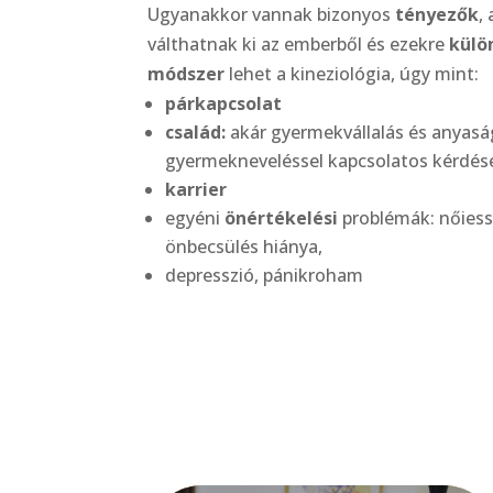
Ugyanakkor vannak bizonyos
tényezők
,
válthatnak ki az emberből és ezekre
külö
módszer
lehet a kineziológia, úgy mint:
párkapcsolat
család:
akár gyermekvállalás és anyas
gyermekneveléssel kapcsolatos kérdé
karrier
egyéni
önértékelési
problémák: nőiess
önbecsülés hiánya,
depresszió, pánikroham