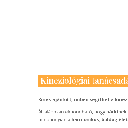
Kineziológiai tanácsad
Kinek ajánlott, miben segíthet a kinez
Általánosan elmondható, hogy
bárkinek
mindannyian a
harmonikus, boldog éle