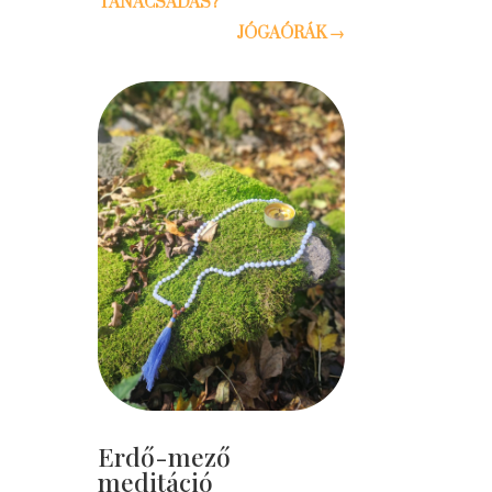
TANÁCSADÁS?
JÓGAÓRÁK
→
Erdő-mező
meditáció