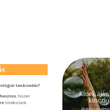
ás
iológiai tanácsadás?
Kinek aján
 hasznos
, hiszen
kinezio
tre
törekszünk.
Általánosan elmon