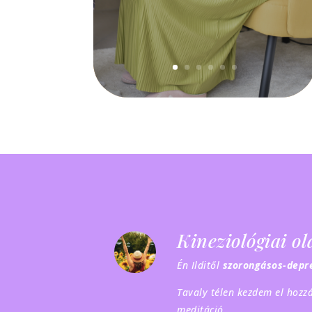
Kineziológiai o
Én Ilditől
szorongásos-depre
Tavaly télen kezdem el hozzá
meditáció.