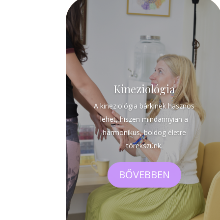
Kineziológia
A kineziológia bárkinek hasznos
lehet, hiszen mindannyian a
harmonikus, boldog életre
törekszünk.
BŐVEBBEN