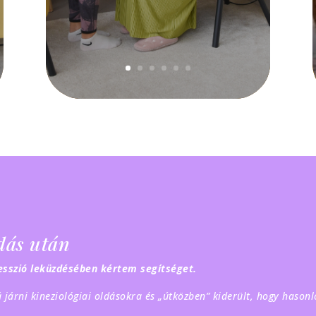
ldás után
sszió leküzdésében kértem segítséget.
 járni kineziológiai oldásokra és „útközben” kiderült, hogy hasonló