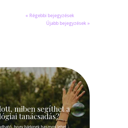
« Régebbi bejegyzések
Újabb bejegyzések »
lott, miben segíthet a
lógiai tanácsadás?
dható, hogy bárkinek hasznos lehet,