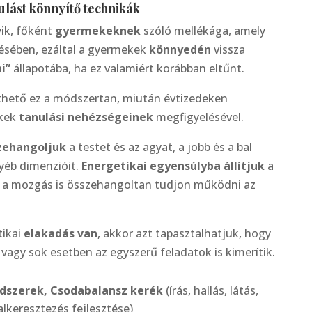
ulást könnyítő technikák
yik, főként
gyermekeknek
szóló mellékága, amely
tésében, ezáltal a gyermekek
könnyedén
vissza
i”
állapotába, ha ez valamiért korábban eltűnt.
hető ez a módszertan, miután évtizedeken
ekek
tanulási nehézségeinek
megfigyelésével.
zehangoljuk
a testet és az agyat, a jobb és a bal
yéb dimenzióit.
Energetikai egyensúlyba állítjuk
a
tal a mozgás is összehangoltan tudjon működni az
tikai
elakadás van
, akkor azt tapasztalhatjuk, hogy
agy sok esetben az egyszerű feladatok is kimerítik.
dszerek, Csodabalansz kerék
(írás, hallás, látás,
alkeresztezés fejlesztése)