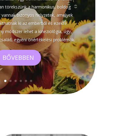
an törekszünk a harmonikus, boldog
r vannak bizonyos helyzetek, amelyek
álthatnak ki az emberből és ezekre
y módszer lehet a kineziológia, úgy,
család, egyéni önértékelési problémák.
BŐVEBBEN