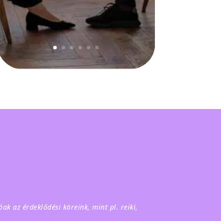
ak az érdeklődési köreink, mint pl. reiki,