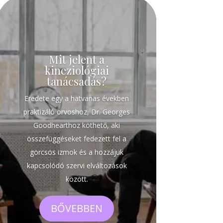
Mit jelent a
kineziológiai
tanácsadás?
Eredete egy a hatvanas években
praktizáló orvoshoz, Dr. Georges
Goodhearthoz köthető, aki
összefüggéseket fedezett fel a
görcsös izmok és a hozzájuk
kapcsolódó szervi elváltozások
között.
BŐVEBBEN