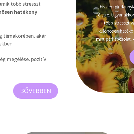
 amik több stresszt
hiszen mindannyi
nösen hatékony
életre. Ugyanakko
több stresszt v
különösen hatékon
ág témakörében, akár
mint párkapcsolat, 
sekben
ég megélése, pozitív
BŐVEBBEN