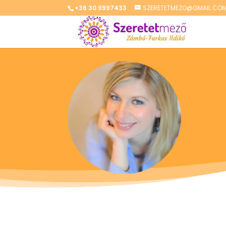
+36 30 9997433
SZERETETMEZO@GMAIL.CO