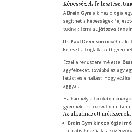
Képességek fejlesztése, tan
A
Brain Gym
a kineziológia eg
segíthet a képességek fejlesz
tudnak térni a
„játszva tanuln
Dr. Paul Dennison
nevéhez köt
keresztül foglalkozott gyerm
Ezzel a rendszerelmélettel
öss
agyféltekét, továbbá az agy eg
látást és a hallást, hogy ezál
aggyal.
Ha bármelyik területen energe
gyermekünk kedvetlenül tanul v
Az alkalmazott módszerek:
Brain Gym kinezológiai mó
pozitív hozzáállás, középvon