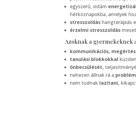
egyszerű, vidám
energetizá
hétköznapokba, amelyek hoz
stresszoldás
hangterápiás e
érzelmi stresszoldás
mesete
Azoknak a gyermekeknek aj
kommunikációs, megértési
tanulási blokkokkal
küzde
önbecsülését,
teljesítményé
nehezen állnak rá a
problé
nem tudnak
lazítani,
kikapc