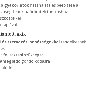
ló gyakorlatok
használata és beépítése a
zásegítenek az örömteli tanuláshoz
szközökkel
rápiával
ánlott, akik
 és szervezési nehézségekkel
rendelkeznek
nek
t fejleszteni szükséges
mamegoldó
gondolkodásra
solódni