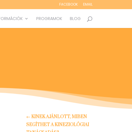
FACEBOOK
EMAIL
FORMÁCIÓK
PROGRAMOK
BLOG
←
KINEK AJÁNLOTT, MIBEN
SEGÍTHET A KINEZIOLÓGIAI