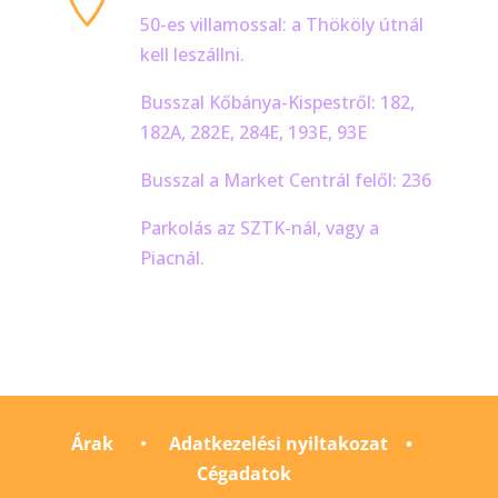
50-es villamossal: a Thököly útnál
kell leszállni.
Busszal Kőbánya-Kispestről: 182,
182A, 282E, 284E, 193E, 93E
Busszal a Market Centrál felől: 236
Parkolás az SZTK-nál, vagy a
Piacnál.
Árak
•
Adatkezelési nyiltakozat
•
Cégadatok