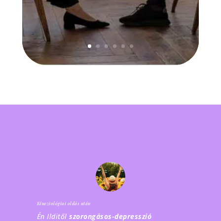
Kineziológiai oldás után
Én Ilditől
szorongásos-depresszió