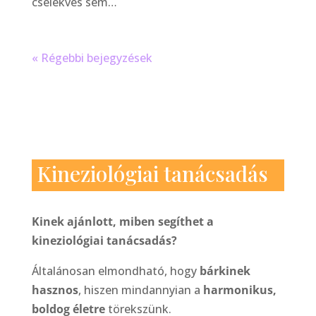
cselekvés sem…
« Régebbi bejegyzések
Kineziológiai tanácsadás
Kinek ajánlott, miben segíthet a
kineziológiai tanácsadás?
Általánosan elmondható, hogy
bárkinek
hasznos
, hiszen mindannyian a
harmonikus,
boldog életre
törekszünk.