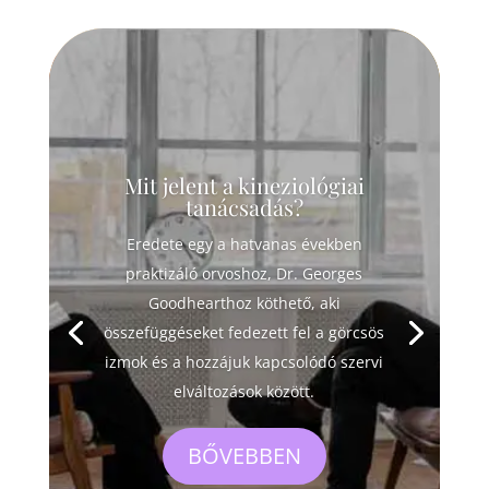
Mit jelent a kineziológiai
tanácsadás?
Eredete egy a hatvanas években
praktizáló orvoshoz, Dr. Georges
Goodhearthoz köthető, aki
összefüggéseket fedezett fel a görcsös
izmok és a hozzájuk kapcsolódó szervi
elváltozások között.
BŐVEBBEN