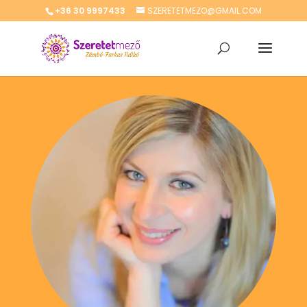
+36 30 9997433
SZERETETMEZO@GMAIL.COM