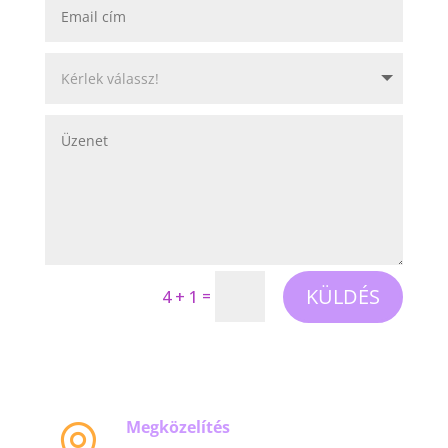
KÜLDÉS
=
4 + 1
Megközelítés
