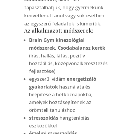
tapasztalhatjuk, hogy gyermekünk
kedvetlenül tanul vagy sok esetben
az egyszerű feladatok is kimerítik.
Az alkalmazott módszerek:
Brain Gym kinezológiai
módszerek, Csodabalansz kerék
(írás, hallás, látás, pozitív
hozzáállás, középvonalkeresztezés
fejlesztése)
egyszerű, vidám
energetizáló
gyakorlatok
használata és
beépítése a hétköznapokba,
amelyek hozzásegítenek az
örömteli tanuláshoz
stresszoldás
hangterápiás
eszközökkel
érzelmi stresszoldás