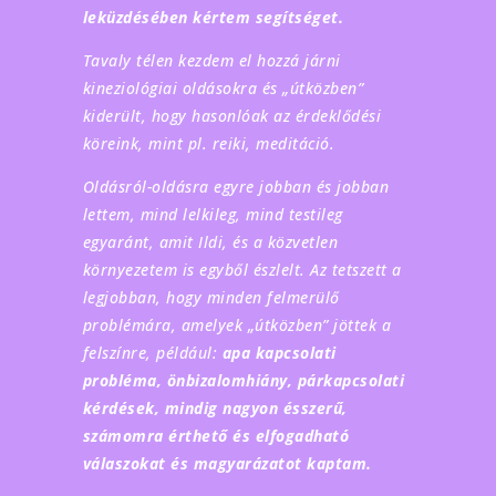
leküzdésében kértem segítséget.
Tavaly télen kezdem el hozzá járni
kineziológiai oldásokra és „útközben”
kiderült, hogy hasonlóak az érdeklődési
köreink, mint pl. reiki, meditáció.
Oldásról-oldásra egyre jobban és jobban
lettem, mind lelkileg, mind testileg
egyaránt, amit Ildi, és a közvetlen
környezetem is egyből észlelt. Az tetszett a
legjobban, hogy minden felmerülő
problémára, amelyek „útközben” jöttek a
felszínre, például:
apa kapcsolati
probléma, önbizalomhiány, párkapcsolati
kérdések, mindig nagyon ésszerű,
számomra érthető és elfogadható
válaszokat és magyarázatot kaptam.