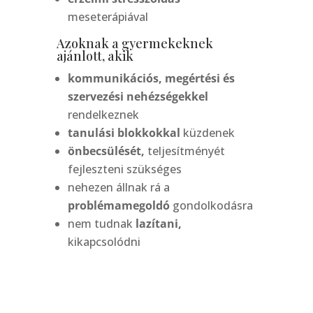
meseterápiával
Azoknak a gyermekeknek
ajánlott, akik
kommunikációs, megértési és
szervezési nehézségekkel
rendelkeznek
tanulási blokkokkal
küzdenek
önbecsülését,
teljesítményét
fejleszteni szükséges
nehezen állnak rá a
problémamegoldó
gondolkodásra
nem tudnak
lazítani,
kikapcsolódni