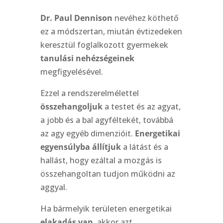
Dr. Paul Dennison
nevéhez köthető
ez a módszertan, miután évtizedeken
keresztül foglalkozott gyermekek
tanulási nehézségeinek
megfigyelésével.
Ezzel a rendszerelmélettel
összehangoljuk
a testet és az agyat,
a jobb és a bal agyféltekét, továbbá
az agy egyéb dimenzióit.
Energetikai
egyensúlyba állítjuk
a látást és a
hallást, hogy ezáltal a mozgás is
összehangoltan tudjon működni az
aggyal.
Ha bármelyik területen energetikai
elakadás van
, akkor azt