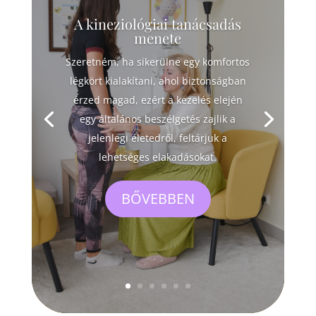
A kineziológiai tanácsadás
menete
Szeretném, ha sikerülne egy komfortos
légkört kialakítani, ahol biztonságban
érzed magad, ezért a kezelés elején
egy általános beszélgetés zajlik a
jelenlegi életedről, feltárjuk a
lehetséges elakadásokat.
BŐVEBBEN