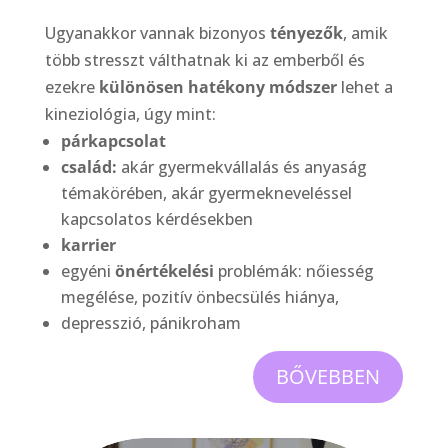
Ugyanakkor vannak bizonyos
tényezők
, amik
több stresszt válthatnak ki az emberből és
ezekre
különösen hatékony módszer
lehet a
kineziológia, úgy mint:
párkapcsolat
család:
akár gyermekvállalás és anyaság
témakörében, akár gyermekneveléssel
kapcsolatos kérdésekben
karrier
egyéni
önértékelési
problémák: nőiesség
megélése, pozitív önbecsülés hiánya,
depresszió, pánikroham
BŐVEBBEN