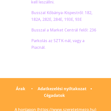
kell leszállni.
Busszal Kőbánya-Kispestről: 182,
182A, 282E, 284E, 193E, 93E
Busszal a Market Centrál felől: 236
Parkolás az SZTK-nál, vagy a
Piacnál.
Árak
•
Adatkezelési nyiltakozat
•
Cégadatok
A honlapon (https://www.szeretetmezo.hu)