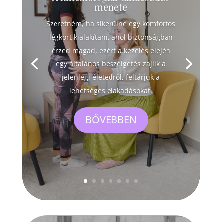
menete
Szeretném, ha sikerülne egy komfortos
légkört kialakítani, ahol biztonságban
érzed magad, ezért a kezelés elején
egy általános beszélgetés zajlik a
jelenlegi életedről, feltárjuk a
lehetséges elakadásokat.
BŐVEBBEN