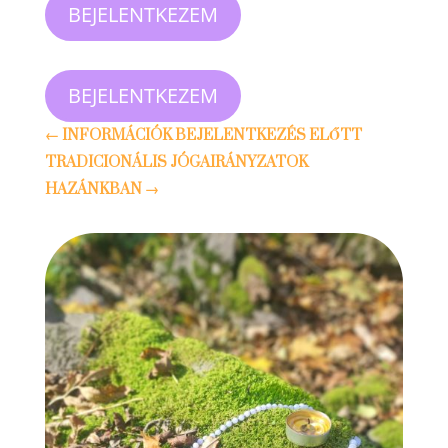
BEJELENTKEZEM
BEJELENTKEZEM
←
INFORMÁCIÓK BEJELENTKEZÉS ELŐTT
TRADICIONÁLIS JÓGAIRÁNYZATOK
HAZÁNKBAN
→