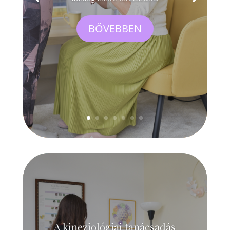
BŐVEBBEN
A kineziológiai tanácsadás