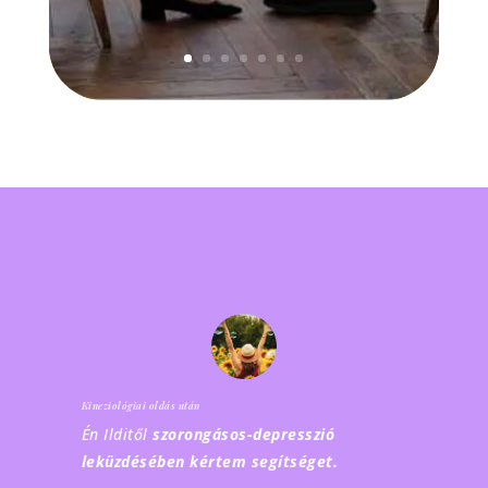
Kineziológiai oldás után
Én Ilditől
szorongásos-depresszió
leküzdésében kértem segítséget.