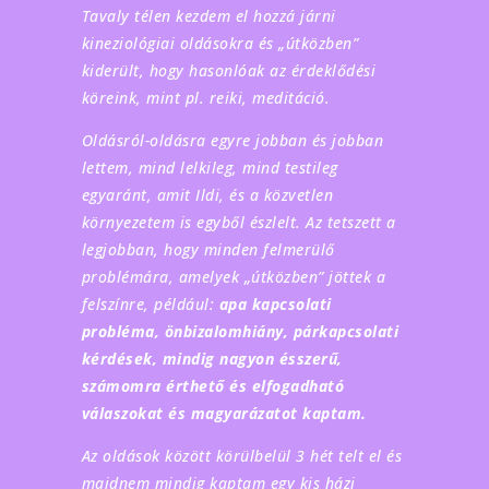
Tavaly télen kezdem el hozzá járni
kineziológiai oldásokra és „útközben”
kiderült, hogy hasonlóak az érdeklődési
köreink, mint pl. reiki, meditáció.
Oldásról-oldásra egyre jobban és jobban
lettem, mind lelkileg, mind testileg
egyaránt, amit Ildi, és a közvetlen
környezetem is egyből észlelt. Az tetszett a
legjobban, hogy minden felmerülő
problémára, amelyek „útközben” jöttek a
felszínre, például:
apa kapcsolati
probléma, önbizalomhiány, párkapcsolati
kérdések, mindig nagyon ésszerű,
számomra érthető és elfogadható
válaszokat és magyarázatot kaptam.
Az oldások között körülbelül 3 hét telt el és
majdnem mindig kaptam egy kis házi