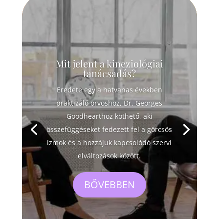
Mit jelent a kineziológiai
tanácsadás?
Eredete egy a hatvanas években
praktizáló orvoshoz, Dr. Georges
Goodhearthoz köthető, aki
összefüggéseket fedezett fel a görcsös
izmok és a hozzájuk kapcsolódó szervi
elváltozások között.
BŐVEBBEN