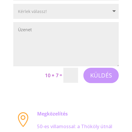
KÜLDÉS
=
10 + 7
Megközelítés

50-es villamossal: a Thököly útnál