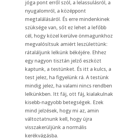
jóga pont erről szól, a lelassulásról, a
nyugalomról, a középpont
megtalálásáról. És erre mindenkinek
szüksége van, sőt ez lehet a lefőbb
cél, hogy közel kerülve önmagunkhoz
megvalósítsuk amiért leszülettünk:
rátaláljunk lelkünk békéjére. Ehhez
egy nagyon tisztán jelző eszközt
kaptunk, a testünket. És itt a kulcs, a
test jelez, ha figyelünk rá. A testünk
mindig jelez, ha valami nincs rendben
lelkünkben. Itt fáj, ott fáj, kialakulnak
kisebb-nagyobb betegségek. Ezek
mind jelzések, hogy mi az, amin
változtatnunk kell, hogy újra
visszakerüljünk a normális
kerékvágásba.