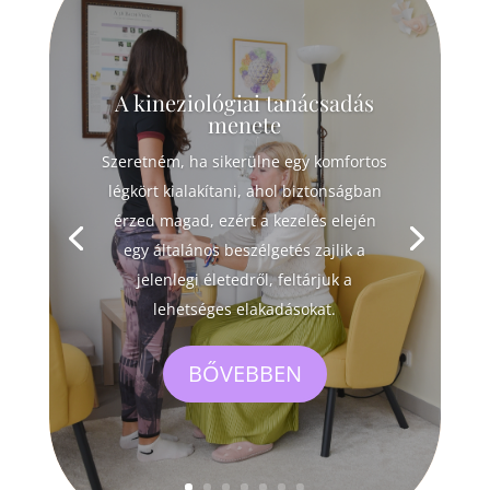
A kineziológiai tanácsadás
menete
Szeretném, ha sikerülne egy komfortos
légkört kialakítani, ahol biztonságban
érzed magad, ezért a kezelés elején
egy általános beszélgetés zajlik a
jelenlegi életedről, feltárjuk a
lehetséges elakadásokat.
BŐVEBBEN