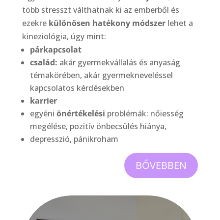
több stresszt válthatnak ki az emberből és
ezekre
különösen hatékony módszer
lehet a
kineziológia, úgy mint:
párkapcsolat
család:
akár gyermekvállalás és anyaság
témakörében, akár gyermekneveléssel
kapcsolatos kérdésekben
karrier
egyéni
önértékelési
problémák: nőiesség
megélése, pozitív önbecsülés hiánya,
depresszió, pánikroham
BŐVEBBEN