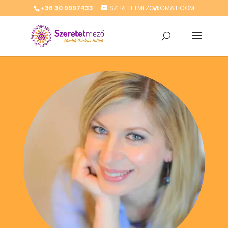
+36 30 9997433
SZERETETMEZO@GMAIL.COM