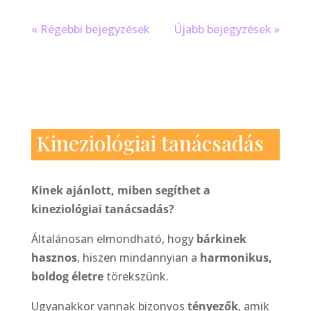
« Régebbi bejegyzések
Újabb bejegyzések »
Kineziológiai tanácsadás
Kinek ajánlott, miben segíthet a
kineziológiai tanácsadás?
Általánosan elmondható, hogy
bárkinek
hasznos
, hiszen mindannyian a
harmonikus,
boldog életre
törekszünk.
Ugyanakkor vannak bizonyos
tényezők
, amik